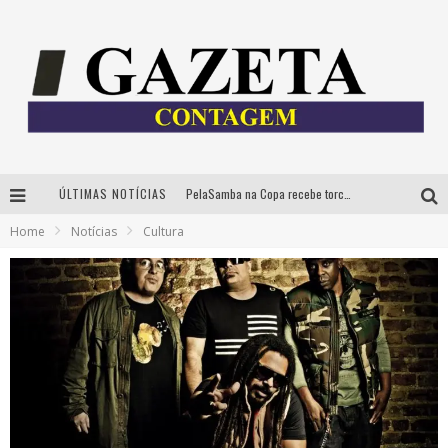
ÚLTIMAS NOTÍCIAS
PelaSamba na Copa recebe torcida na segunda-feira com muito pagode na Praça JK
Home
Notícias
Cultura
Cíntia Chagas lança novo livro e participa de sessão de autógrafos em Belo Horizonte
Cineclube Comum apresenta obras de Kenneth Anger e Lucrecia Martel em nova sessão de “Visões Táteis”
Espetáculo “Allan Kardec – Um Olhar para a Eternidade” desembarca em BH na próxima semana