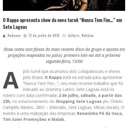
O Rappa apresenta show da nova turnê “Nunca Tem Fim…” em
Sete Lagoas
Redacao
12 de junho de 2016
Cultura
,
Notícias
Show conta com faixas do mais recente disco do grupo e aposta em
projeções mapeadas no palco; primeiro lote vai até a próxima
segunda-feira, 13/06
A
pós turnê que acumulou dois Lollapaloozas e shows
pelo Brasil,
O Rappa
está na estrada para apresentar
“Nunca Tem Fim…”, seu mais recente trabalho que foi
indicado ao Grammy Latino. Sete Lagoas está no
roteiro com data confirmada:
2 de julho,
sábado, a partir das
22h
, no estacionamento do
Shopping Sete Lagoas
(Av. Otávio
Campêlo Ribeiro, 2801 – Eldorado, Sete Lagoas, Minas Gerais). O
evento é uma realização das empresas
Renatinho Pé da Vaca,
Tim Soier Promoções e Malab.