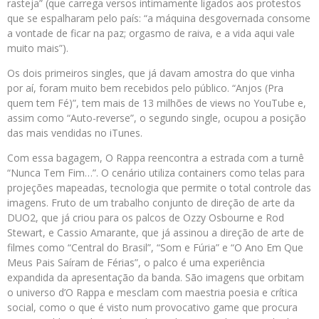
rasteja” (que carrega versos intimamente ligados aos protestos
que se espalharam pelo país: “a máquina desgovernada consome
a vontade de ficar na paz; orgasmo de raiva, e a vida aqui vale
muito mais”).
Os dois primeiros singles, que já davam amostra do que vinha
por aí, foram muito bem recebidos pelo público. “Anjos (Pra
quem tem Fé)”, tem mais de 13 milhões de views no YouTube e,
assim como “Auto-reverse”, o segundo single, ocupou a posição
das mais vendidas no iTunes.
Com essa bagagem, O Rappa reencontra a estrada com a turnê
“Nunca Tem Fim…”. O cenário utiliza containers como telas para
projeções mapeadas, tecnologia que permite o total controle das
imagens. Fruto de um trabalho conjunto de direção de arte da
DUO2, que já criou para os palcos de Ozzy Osbourne e Rod
Stewart, e Cassio Amarante, que já assinou a direção de arte de
filmes como “Central do Brasil”, “Som e Fúria” e “O Ano Em Que
Meus Pais Saíram de Férias”, o palco é uma experiência
expandida da apresentação da banda. São imagens que orbitam
o universo d’O Rappa e mesclam com maestria poesia e crítica
social, como o que é visto num provocativo game que procura