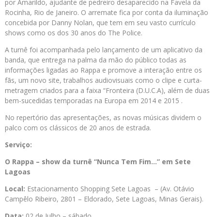
por Amarildo, ajudante de pedreiro desaparecido na Favela da
Rocinha, Rio de Janeiro. O arremate fica por conta da iluminação
concebida por Danny Nolan, que tem em seu vasto currículo
shows como os dos 30 anos do The Police.
A turnê foi acompanhada pelo lançamento de um aplicativo da
banda, que entrega na palma da mão do público todas as
informações ligadas ao Rappa e promove a interação entre os
fãs, um novo site, trabalhos audiovisuais como o clipe e curta-
metragem criados para a faixa “Fronteira (D.U.C.A), além de duas
bem-sucedidas temporadas na Europa em 2014 e 2015 .
No repertório das apresentações, as novas músicas dividem o
palco com os clássicos de 20 anos de estrada.
Serviço:
O Rappa – show da turnê “Nunca Tem Fim…” em Sete
Lagoas
Local:
Estacionamento Shopping Sete Lagoas – (Av. Otávio
Campêlo Ribeiro, 2801 – Eldorado, Sete Lagoas, Minas Gerais).
Data:
02 de Julho – sábado