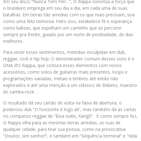
Em seu disco “Nunca Tem Fim…”, O Rappa sonoriza a força que
o brasileiro emprega em seu dia a dia, em cada uma de suas
batalhas. Em terras tão arredias com os que mais precisam, soa
como uma feliz teimosia. Feito isso, estabelece fé e esperança
como balizas, que espelham um caminho que se percorre
sempre pra frente, guiado por um norte de positividade, de dias
melhores.
Para vestir esses sentimentos, melodias esculpidas em dub,
reggae, rock e hip hop. O denominador comum desses sons é o
DNA d’O Rappa, que costura esses elementos com novos
acessórios, como solos de guitarras mais presentes, loops e
programações variadas, metais e timbres até então não
explorados e até uma menção a um clássico de Bebeto, maestro
do samba-rock.
O resultado dá seu cartão de visita na faixa de abertura, o
poderoso dub “O horizonte é logo ali”, mas também dá as cartas
no compasso reggae de “Boa noite, Xangô”. E como sempre fez,
O Rappa olha para as mesmas terras arredias, as ruas de
qualquer cidade, para tirar sua poesia, como na provocativa
“Doutor, sim senhor!”, e também em “Sequência terminal” e “Vida