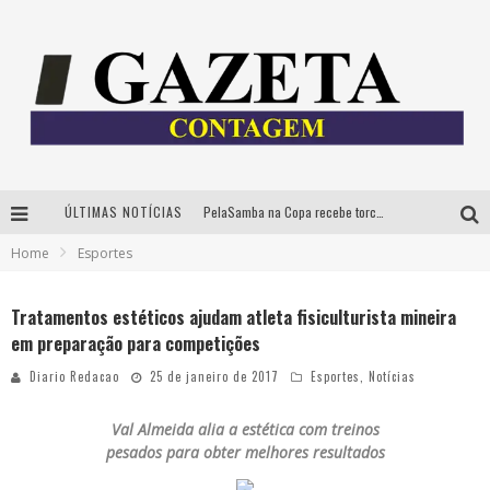
ÚLTIMAS NOTÍCIAS
PelaSamba na Copa recebe torcida na segunda-feira com muito pagode na Praça JK
Home
Esportes
Cíntia Chagas lança novo livro e participa de sessão de autógrafos em Belo Horizonte
Cineclube Comum apresenta obras de Kenneth Anger e Lucrecia Martel em nova sessão de “Visões Táteis”
Tratamentos estéticos ajudam atleta fisiculturista mineira
em preparação para competições
Espetáculo “Allan Kardec – Um Olhar para a Eternidade” desembarca em BH na próxima semana
Diario Redacao
25 de janeiro de 2017
Esportes
,
Notícias
Val
Almeida
alia a estética com treinos
pesados para obter melhores resultados