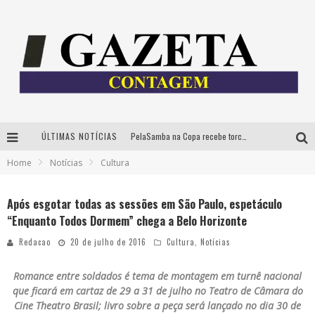
ÚLTIMAS NOTÍCIAS
PelaSamba na Copa recebe torcida na segunda-feira com muito pagode na Praça JK
Home
Notícias
Cultura
Cíntia Chagas lança novo livro e participa de sessão de autógrafos em Belo Horizonte
Cineclube Comum apresenta obras de Kenneth Anger e Lucrecia Martel em nova sessão de “Visões Táteis”
Após esgotar todas as sessões em São Paulo, espetáculo
“Enquanto Todos Dormem” chega a Belo Horizonte
Espetáculo “Allan Kardec – Um Olhar para a Eternidade” desembarca em BH na próxima semana
Redacao
20 de julho de 2016
Cultura
,
Notícias
Romance entre soldados é tema de montagem em turnê nacional
que ficará em cartaz de 29 a 31 de julho no Teatro de Câmara do
Cine Theatro Brasil; livro sobre a peça será lançado no dia 30 de