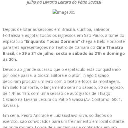
julho na Livraria Leitura do Pátio Savassi
Depois de lotar as sessões em Brasília, Curitiba, Salvador,
Fortaleza e esgotar todos os ingressos em São Paulo, a turnê do
espetáculo “
Enquanto Todos Dormem”
chega a Belo Horizonte
para três apresentações no Teatro de Câmara do
Cine Theatro
Brasi
l, de
29 a 31 de julho, sexta e sábado às 21h e domingo
às 20h.
Devido ao grande sucesso que o espetáculo está conquistando
por onde passa, a Giostri Editora e o ator Thiago Cazado
decidiram produzir um livro com o texto e fotos da montagem.
Em Belo Horizonte, o lançamento será no sábado, 30 de agosto,
de 17h às 19h, com uma sessão de autógrafos de Thiago
Cazado na Livraria Leitura do Pátio Savassi (Av. Contorno, 6061,
Savassi).
Em cena, Pedro Andrade e Luíz Gustavo Silva, soldados do
exército, são convocados para um treinamento em local distante
de onde moram. Longe de suas famílias e confinados em um