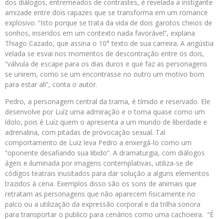
dos diálogos, entremeados de contrastes, é revelada a instigante
amizade entre dois rapazes que se transforma em um romance
explosivo. “Isto porque se trata da vida de dois garotos cheios de
sonhos, inseridos em um contexto nada favorável”, explana
Thiago Cazado, que assina o 10° texto de sua carreira. A angústia
velada se esvai nos momentos de descontração entre os dois,
“válvula de escape para os dias duros e que faz as personagens
se unirem, como se um encontrasse no outro um motivo bom
para estar ali”, conta o autor.
Pedro, a personagem central da trama, é tímido e reservado. Ele
desenvolve por Luíz uma admiração e o toma quase como um
ídolo, pois é Luíz quem o apresenta a um mundo de liberdade e
adrenalina, com pitadas de provocação sexual. Tal
comportamento de Luiz leva Pedro a enxergá-lo como um
“oponente desafiando sua libido”. A dramaturgia, com diálogos
ágeis e iluminada por imagens contemplativas, utiliza-se de
códigos teatrais inusitados para dar solução a alguns elementos
trazidos à cena. Exemplos disso são os sons de animais que
retratam as personagens que não aparecem fisicamente no
palco ou a utilização da expressão corporal e da trilha sonora
para transportar o publico para cenários como uma cachoeira. “É