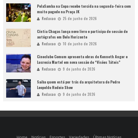
PelaSamba na Copa recebe torcida na segunda-feira com
muito pagode na Praça JK
Redacao
25 de junho de 2026
Cíntia Chagas lança novo livro e participa de sessão de
autógrafos em Belo Horizonte
Redacao
10 de junho de 2026
Cineclube Comum apresenta obras de Kenneth Anger e
Lucrecia Martel em nova sessão de “Visões Táteis”
Redacao
9 de junho de 2026
Saiba quem está por trás da arquitetura do Pedro
Leopoldo Rodeio Show
Redacao
9 de junho de 2026
Home
Notícias
Esportes
Variedades
Últimas Notícias