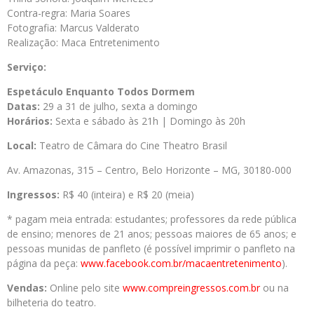
Contra-regra: Maria Soares
Fotografia: Marcus Valderato
Realização: Maca Entretenimento
Serviço:
Espetáculo Enquanto Todos Dormem
Datas:
29 a 31 de julho, sexta a domingo
Horários:
Sexta e sábado às 21h | Domingo às 20h
Local:
Teatro de Câmara do Cine Theatro Brasil
Av. Amazonas, 315 – Centro, Belo Horizonte – MG, 30180-000
Ingressos:
R$ 40 (inteira) e R$ 20 (meia)
* pagam meia entrada: estudantes; professores da rede pública
de ensino; menores de 21 anos; pessoas maiores de 65 anos; e
pessoas munidas de panfleto (é possível imprimir o panfleto na
página da peça:
www.facebook.com.br/macaentretenimento
).
Vendas:
Online pelo site
www.compreingressos.com.br
ou na
bilheteria do teatro.