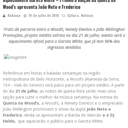
Aquecimento Garota White – Primeira edição da Quinta na
Wood’s apresenta João Neto e Frederico
Redacao
19 de julho de 2016
Cultura
,
Notícias
Fruto da parceria entre a Wood’s, Nenety Eventos e João Wellington
Promoções, projeto inédito estreia no dia 21 de julho; evento será o
aquecimento oficial para o Garota White, que já tem 96% dos
ingressos vendidos
Referência em festas e baladas sertanejas na região
metropolitana de Belo Horizonte, a Wood’s (Alameda da Serra,
154 – Vale do Sereno) será palco para um projeto inédito. A partir
do dia
21 de julho
, as noites de quinta-feira serão mais uma
opção para curtir o melhor da música sertaneja. Na estreia do
Quinta na Wood’s
, a Wood’s, a Nenety Eventos e o empresário
João Wellington promovem o show da dupla
João Neto e
Frederico.
Ainda se apresentam a Banda do Marcão
e o DJ
Heldo,
que aquecerão o público para o Garota White.