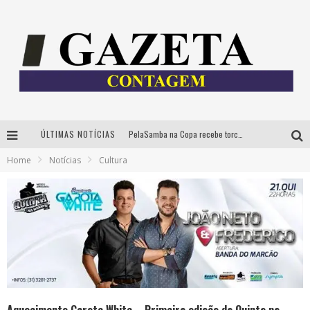
ÚLTIMAS NOTÍCIAS
PelaSamba na Copa recebe torcida na segunda-feira com muito pagode na Praça JK
Home
Notícias
Cultura
Cíntia Chagas lança novo livro e participa de sessão de autógrafos em Belo Horizonte
Cineclube Comum apresenta obras de Kenneth Anger e Lucrecia Martel em nova sessão de “Visões Táteis”
Espetáculo “Allan Kardec – Um Olhar para a Eternidade” desembarca em BH na próxima semana