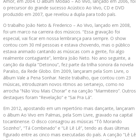
Amor, em 2004. O álbum Modão – Ao Vivo, lançado em 2006, foi
o precursor do grande sucesso Acústico Ao Vivo, CD e DVD
produzido em 2007, que revelou a dupla para todo país.
O trabalho João Neto & Frederico – Ao Vivo, lançado em 2008,
foi um marco na carreira dos músicos. “Essa gravação foi
especial, vai ficar em nossa lembrança para sempre. O show
contou com 30 mil pessoas e estava chovendo, mas o público
estava animado cantando as músicas com a gente, foi algo
realmente contagiante”, lembra João Neto. No ano seguinte, a
canção da dupla “Detonou”, fez parte da trilha sonora da novela
Paraíso, da Rede Globo. Em 2009, lançaram pela Som Livre, o
álbum Vale a Pena Sonhar. Neste trabalho, que contou com 23
músicas, introduziram novos ritmos ao sertanejo, como no
arrocha “Não Vou Mais Chorar” e na canção “Marmiteiro”. Outros
destaques foram “Revelação” e “Sai Pra Lá”.
Em 2012, apostando em um repertório mais dançante, lançaram
o álbum Ao Vivo em Palmas, pela Som Livre, gravado na capital
tocantinense. O disco consagrou as músicas “Tô Morando
Sozinho”, “Tá Combinado” e “Lê Lê Lê”, tendo as duas últimas
figurado entre as cinco mais executadas do país. A canção “Lê Lê