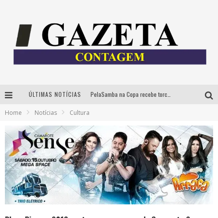
ÚLTIMAS NOTÍCIAS
PelaSamba na Copa recebe torcida na segunda-feira com muito pagode na Praça JK
Home
Notícias
Cultura
Cíntia Chagas lança novo livro e participa de sessão de autógrafos em Belo Horizonte
Cineclube Comum apresenta obras de Kenneth Anger e Lucrecia Martel em nova sessão de “Visões Táteis”
Espetáculo “Allan Kardec – Um Olhar para a Eternidade” desembarca em BH na próxima semana