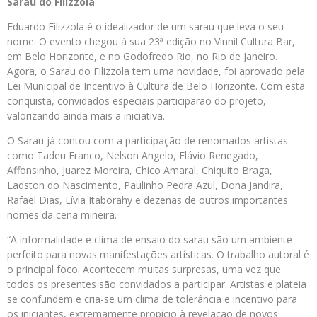
Sarau do Filizzola
Eduardo Filizzola é o idealizador de um sarau que leva o seu
nome. O evento chegou à sua 23ª edição no Vinnil Cultura Bar,
em Belo Horizonte, e no Godofredo Rio, no Rio de Janeiro.
Agora, o Sarau do Filizzola tem uma novidade, foi aprovado pela
Lei Municipal de Incentivo à Cultura de Belo Horizonte. Com esta
conquista, convidados especiais participarão do projeto,
valorizando ainda mais a iniciativa.
O Sarau já contou com a participação de renomados artistas
como Tadeu Franco, Nelson Angelo, Flávio Renegado,
Affonsinho, Juarez Moreira, Chico Amaral, Chiquito Braga,
Ladston do Nascimento, Paulinho Pedra Azul, Dona Jandira,
Rafael Dias, Lívia Itaborahy e dezenas de outros importantes
nomes da cena mineira.
“A informalidade e clima de ensaio do sarau são um ambiente
perfeito para novas manifestações artísticas. O trabalho autoral é
o principal foco. Acontecem muitas surpresas, uma vez que
todos os presentes são convidados a participar. Artistas e plateia
se confundem e cria-se um clima de tolerância e incentivo para
os iniciantes, extremamente propício à revelação de novos