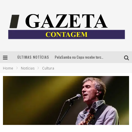
ÚLTIMAS NOTÍCIAS
PelaSamba na Copa recebe torcida na segunda-feira com muito pagode na Praça JK
Home
Notícias
Cultura
Cíntia Chagas lança novo livro e participa de sessão de autógrafos em Belo Horizonte
Cineclube Comum apresenta obras de Kenneth Anger e Lucrecia Martel em nova sessão de “Visões Táteis”
Espetáculo “Allan Kardec – Um Olhar para a Eternidade” desembarca em BH na próxima semana