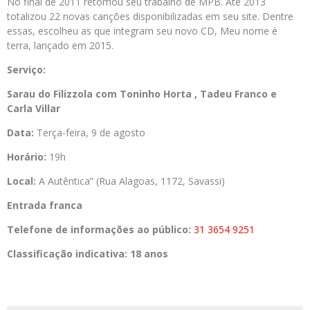
No final de 2011 retomou seu trabalho de MPB. Até 2013
totalizou 22 novas canções disponibilizadas em seu site. Dentre
essas, escolheu as que integram seu novo CD, Meu nome é
terra, lançado em 2015.
Serviço:
Sarau do Filizzola com Toninho Horta , Tadeu Franco e
Carla Villar
Data:
Terça-feira, 9 de agosto
Horário:
19h
Local:
A Autêntica” (Rua Alagoas, 1172, Savassi)
Entrada franca
Telefone de informações ao público:
31 3654 9251
Classificação indicativa: 18 anos