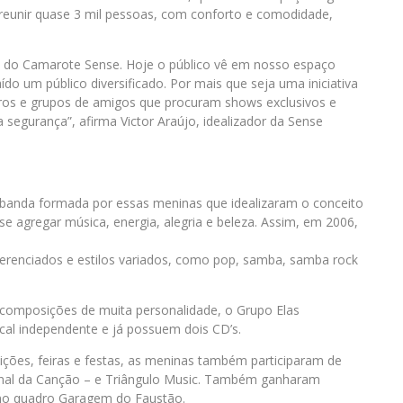
 reunir quase 3 mil pessoas, com conforto e comodidade,
o do Camarote Sense. Hoje o público vê em nosso espaço
do um público diversificado. Por mais que seja uma iniciativa
eros e grupos de amigos que procuram shows exclusivos e
segurança”, afirma Victor Araújo, idealizador da Sense
 a banda formada por essas meninas que idealizaram o conceito
e agregar música, energia, alegria e beleza. Assim, em 2006,
ferenciados e estilos variados, como pop, samba, samba rock
 composições de muita personalidade, o Grupo Elas
al independente e já possuem dois CD’s.
ições, feiras e festas, as meninas também participaram de
onal da Canção – e Triângulo Music. Também ganharam
 no quadro Garagem do Faustão.