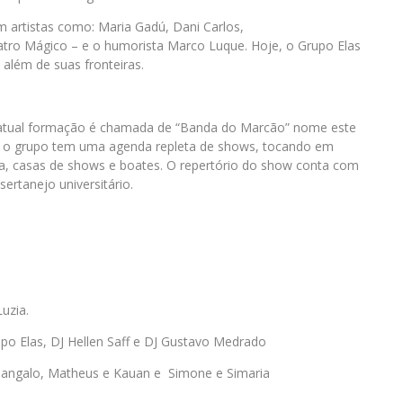
m artistas como: Maria Gadú, Dani Carlos,
atro Mágico – e o humorista Marco Luque. Hoje, o Grupo Elas
além de suas fronteiras.
 atual formação é chamada de “Banda do Marcão” nome este
 a o grupo tem uma agenda repleta de shows, tocando em
ra, casas de shows e boates. O repertório do show conta com
ertanejo universitário.
uzia.
o Elas, DJ Hellen Saff e DJ Gustavo Medrado
 Sangalo, Matheus e Kauan e Simone e Simaria