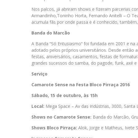
Nos palcos, já abriram shows e fizeram parcerias co
Armandinho,Toninho Horta, Fernando Anitelli – O Te
acumula fãs por onde passa e é conhecido, também, 
Banda do Marcão
A Banda “Só Entusiasmo” foi fundada em 2001 e na
adotado pelos próprios universitários. Desde então
festas, aniversários, casamentos, festas de formatu
grandes sucessos do samba, do pagode, funk, axé e s
Serviço
Camarote Sense na Festa Bloco Pirraça 2016
Sábado, 15 de outubro, às 15h
Local:
Mega Space – Av das Indústrias, 3000, Santa L
Shows no Camarote Sense:
Banda do Marcão, Grup
Shows Bloco Pirraça:
Alok, Jorge e Matheus, Ivete