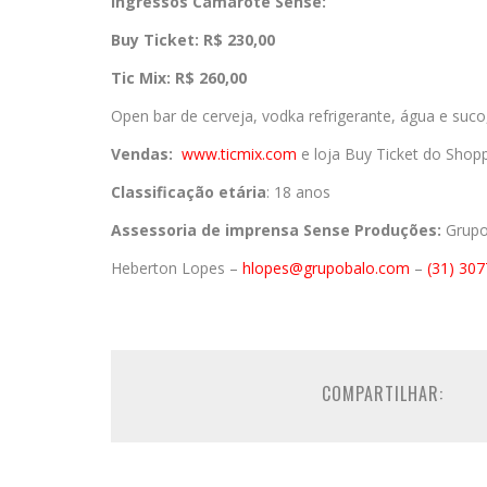
Ingressos Camarote Sense:
Buy Ticket:
R$ 230,00
Tic Mix:
R$ 260,00
Open bar de cerveja, vodka refrigerante, água e suco
Vendas:
www.ticmix.com
e loja Buy Ticket do Shop
Classificação etária
: 18 anos
Assessoria de imprensa Sense Produções:
Grupo
Heberton
Lopes –
hlopes@grupobalo.com
–
(31) 30
COMPARTILHAR: