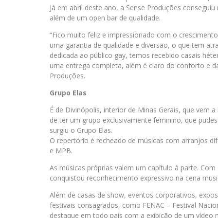
Já em abril deste ano, a Sense Produções conseguiu
além de um open bar de qualidade.
“Fico muito feliz e impressionado com o cresciment
uma garantia de qualidade e diversão, o que tem atraí
dedicada ao público gay, temos recebido casais hét
uma entrega completa, além é claro do conforto e da 
Produções.
Grupo Elas
É de Divinópolis, interior de Minas Gerais, que vem
de ter um grupo exclusivamente feminino, que pudess
surgiu o Grupo Elas.
O repertório é recheado de músicas com arranjos di
e MPB.
As músicas próprias valem um capítulo à parte. Com
conquistou reconhecimento expressivo na cena music
Além de casas de show, eventos corporativos, expos
festivais consagrados, como FENAC – Festival Naci
destaque em todo país com a exibição de um vídeo