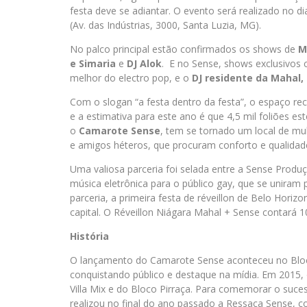
festa deve se adiantar. O evento será realizado no di
(Av. das Indústrias, 3000, Santa Luzia, MG).
No palco principal estão confirmados os shows de
M
e Simaria
e
DJ Alok
. E no Sense, shows exclusivos
melhor do electro pop, e o
DJ residente da Mahal
Com o slogan “a festa dentro da festa”, o espaço re
e a estimativa para este ano é que 4,5 mil foliões e
o
Camarote Sense
, tem se tornado um local de mul
e amigos héteros, que procuram conforto e qualidad
Uma valiosa parceria foi selada entre a Sense Produ
música eletrônica para o público gay, que se uniram p
parceria, a primeira festa de réveillon de Belo Horiz
capital. O Réveillon Niágara Mahal + Sense contará 1
História
O lançamento do Camarote Sense aconteceu no Bloc
conquistando público e destaque na mídia. Em 2015
Villa Mix e do Bloco Pirraça. Para comemorar o sucesso
realizou no final do ano passado a Ressaca Sense, c