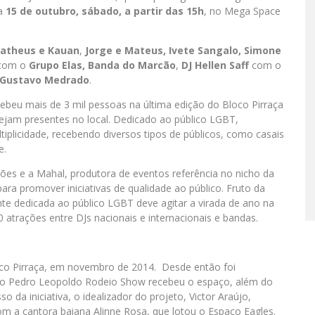
a
15 de outubro, sábado, a partir das 15h
, no Mega Space
atheus e Kauan
,
Jorge e Mateus, Ivete Sangalo, Simone
 com o
Grupo Elas, Banda do Marcão
,
DJ
Hellen Saff
com o
, Gustavo Medrado
.
cebeu mais de 3 mil pessoas na última edição do Bloco Pirraça
stejam presentes no local. Dedicado ao público LGBT,
tiplicidade, recebendo diversos tipos de públicos, como casais
e.
ções e a Mahal, produtora de eventos referência no nicho da
ara promover iniciativas de qualidade ao público. Fruto da
onte dedicada ao público LGBT deve agitar a virada de ano na
0 atrações entre DJs nacionais e internacionais e bandas.
o Pirraça, em novembro de 2014. Desde então foi
, o Pedro Leopoldo Rodeio Show recebeu o espaço, além do
 da iniciativa, o idealizador do projeto, Victor Araújo,
om a cantora baiana Alinne Rosa, que lotou o Espaço Eagles.