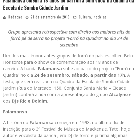
Falamansa celebra 18 anos de carreira com show na Quadra da
Escola de Samba Cidade Jardim
Redacao
21 de setembro de 2016
Cultura
,
Notícias
Grupo apresenta retrospectiva com direito aos maiores hits do
forró pé de serra no projeto “Forró na Quadra” no dia 24 de
setembro
Um dos mais importantes grupos de forró do país escolheu Belo
Horizonte para o show de comemoração aos 18 anos de
carreira. A banda
Falamansa
sobe ao palco do projeto “Forró na
Quadra” no dia
24 de setembro, sábado, a partir das 17h
. A
festa, que será realizada na Quadra da Escola de Samba Cidade
Jardim (Rua do Mercado, 150, Conjunto Santa Maria – Cidade
Jardim) contará ainda com a apresentação do grupo
Alcalyno
e
dos
DJs Ric e Doidim
.
Falamansa
A história do
Falamansa
começa em 1998, no último dia de
inscrição para o 3º Festival de Música do Mackenzie. Tato, hoje
autor e vocalista da banda , era DJ de forró e já tinha algumas