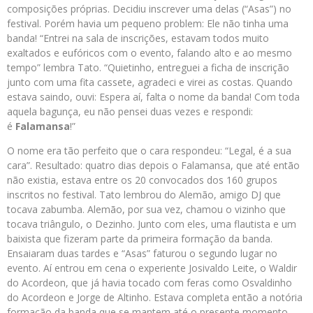
composições próprias. Decidiu inscrever uma delas (“Asas”) no
festival. Porém havia um pequeno problem: Ele não tinha uma
banda! “Entrei na sala de inscrições, estavam todos muito
exaltados e eufóricos com o evento, falando alto e ao mesmo
tempo” lembra Tato. “Quietinho, entreguei a ficha de inscrição
junto com uma fita cassete, agradeci e virei as costas. Quando
estava saindo, ouvi: Espera aí, falta o nome da banda! Com toda
aquela bagunça, eu não pensei duas vezes e respondi:
é
Falamansa
!”
O nome era tão perfeito que o cara respondeu: “Legal, é a sua
cara”. Resultado: quatro dias depois o Falamansa, que até então
não existia, estava entre os 20 convocados dos 160 grupos
inscritos no festival. Tato lembrou do Alemão, amigo DJ que
tocava zabumba. Alemão, por sua vez, chamou o vizinho que
tocava triângulo, o Dezinho. Junto com eles, uma flautista e um
baixista que fizeram parte da primeira formação da banda.
Ensaiaram duas tardes e “Asas” faturou o segundo lugar no
evento. Aí entrou em cena o experiente Josivaldo Leite, o Waldir
do Acordeon, que já havia tocado com feras como Osvaldinho
do Acordeon e Jorge de Altinho. Estava completa então a notória
formação da banda que se mantem até o presente momento.