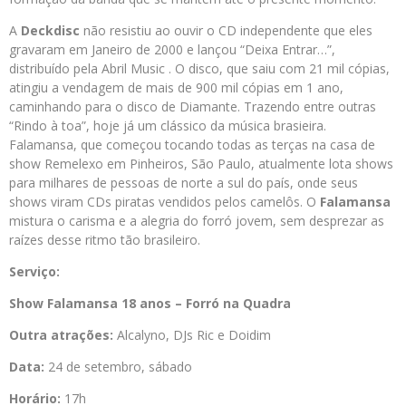
A
Deckdisc
não resistiu ao ouvir o CD independente que eles
gravaram em Janeiro de 2000 e lançou “Deixa Entrar…”,
distribuído pela Abril Music . O disco, que saiu com 21 mil cópias,
atingiu a vendagem de mais de 900 mil cópias em 1 ano,
caminhando para o disco de Diamante. Trazendo entre outras
“Rindo à toa”, hoje já um clássico da música brasieira.
Falamansa, que começou tocando todas as terças na casa de
show Remelexo em Pinheiros, São Paulo, atualmente lota shows
para milhares de pessoas de norte a sul do país, onde seus
shows viram CDs piratas vendidos pelos camelôs. O
Falamansa
mistura o carisma e a alegria do forró jovem, sem desprezar as
raízes desse ritmo tão brasileiro.
Serviço:
Show Falamansa 18 anos – Forró na Quadra
Outra atrações:
Alcalyno, DJs Ric e Doidim
Data:
24 de setembro, sábado
Horário:
17h