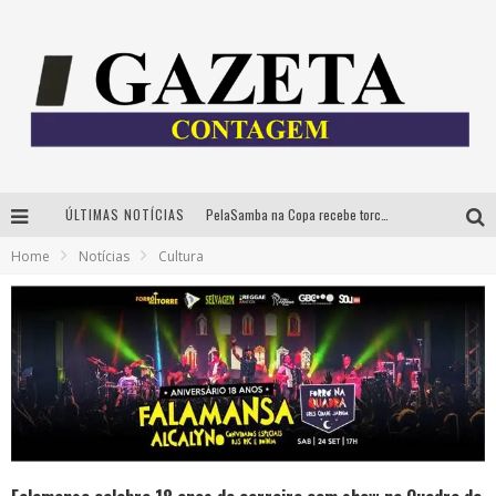
ÚLTIMAS NOTÍCIAS
PelaSamba na Copa recebe torcida na segunda-feira com muito pagode na Praça JK
Home
Notícias
Cultura
Cíntia Chagas lança novo livro e participa de sessão de autógrafos em Belo Horizonte
Cineclube Comum apresenta obras de Kenneth Anger e Lucrecia Martel em nova sessão de “Visões Táteis”
Espetáculo “Allan Kardec – Um Olhar para a Eternidade” desembarca em BH na próxima semana