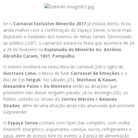
Se o
Carnaval Exclusive Mineirão 2017
já estava ótimo, ficou
ainda melhor com a confirmação do Espaço Sense, o local mais
disputado e badalado dos eventos de Minas Gerais. Direcionado
ao público LGBT, o camarote estará na festa que acontece de 24
a 26 de fevereiro na
Esplanada do Mineirão Av. Antônio
Abrahão Caram, 1001, Pampulha
O evento receberá na sexta-feira de carnaval (24) o agito de
Gusttavo Lima
, o bloco de funk
Carrossel de Emoções
e o
duo de DJs
Felguk
. No sábado (25),
Matheus & Kauan
,
Alexandre Peixe
e
Du Monteiro
serão as atrações que
prometem não deixar ninguém parado. Já no domingo (26), os
foliões curtirão os shows do
Sorriso Maroto
e
Baianas
Ozadas
, além de uma atração ainda não anunciada que promete
surpreender.
O
Espaço Sense
contará com Open Bar completo, com vodka
Smirnoff, energético, espumante, cerveja, sucos, refrigerantes e
água, além de acesso livre no evento a à praça de alimentação