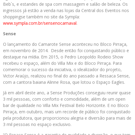
Beb´s, e estandes de spa com massagem e salão de beleza. Os
ingressos já estão a venda nas lojas da Central dos Eventos nos
shoppingse também no site da Sympla:
www.sympla.com.br/sensenocarnaval
.
Sense
O lançamento do Camarote Sense aconteceu no Bloco Pirraça,
em novembro de 2014. Desde então foi conquistando público e
destaque na mídia. Em 2015, o Pedro Leopoldo Rodeio Show
recebeu o espaço, além do Villa Mix e do Bloco Pirraça. Para
comemorar o sucesso da iniciativa, o idealizador do projeto,
Victor Araújo, realizou no final do ano passado a Ressaca Sense,
com a cantora baiana Alinne Rosa, que lotou o Espaço Eagles.
Já em abril deste ano, a Sense Produções conseguiu reunir quase
3 mil pessoas, com conforto e comodidade, além de um open
bar de qualidade no Villa Mix Festival Belo Horizonte. E no Bloco
Pirraça, em outubro, mais um recorde de público foi conquistado
pela produtora, que proporcionou alegria e diversão para mais de
3 mil pessoas no espaço exclusivo.
“O Espaço Sense é a garantia de qualidade e diversão, o que tem