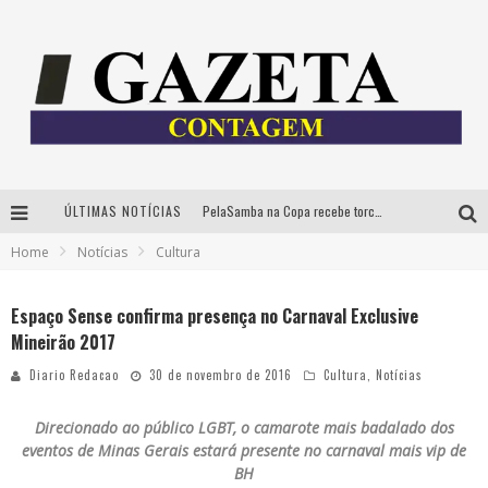
ÚLTIMAS NOTÍCIAS
PelaSamba na Copa recebe torcida na segunda-feira com muito pagode na Praça JK
Home
Notícias
Cultura
Cíntia Chagas lança novo livro e participa de sessão de autógrafos em Belo Horizonte
Cineclube Comum apresenta obras de Kenneth Anger e Lucrecia Martel em nova sessão de “Visões Táteis”
Espaço Sense confirma presença no Carnaval Exclusive
Mineirão 2017
Espetáculo “Allan Kardec – Um Olhar para a Eternidade” desembarca em BH na próxima semana
Diario Redacao
30 de novembro de 2016
Cultura
,
Notícias
Direcionado ao público LGBT, o camarote mais badalado dos
eventos de Minas Gerais estará presente no carnaval mais vip de
BH