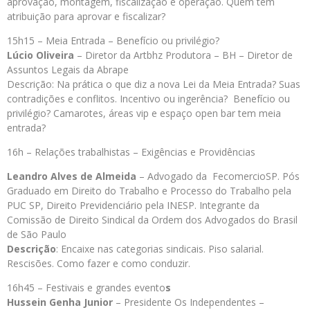
aprovação, montagem, fiscalização e operação. Quem tem
atribuição para aprovar e fiscalizar?
15h15 – Meia Entrada – Benefício ou privilégio?
Lúcio Oliveira
– Diretor da Artbhz Produtora – BH – Diretor de
Assuntos Legais da Abrape
Descrição: Na prática o que diz a nova Lei da Meia Entrada? Suas
contradições e conflitos. Incentivo ou ingerência? Benefício ou
privilégio? Camarotes, áreas vip e espaço open bar tem meia
entrada?
16h – Relações trabalhistas – Exigências e Providências
Leandro Alves de Almeida
– Advogado da FecomercioSP. Pós
Graduado em Direito do Trabalho e Processo do Trabalho pela
PUC SP, Direito Previdenciário pela INESP. Integrante da
Comissão de Direito Sindical da Ordem dos Advogados do Brasil
de São Paulo
Descrição
: Encaixe nas categorias sindicais. Piso salarial.
Rescisões. Como fazer e como conduzir.
16h45 – Festivais e grandes evento
s
Hussein Genha Junior
– Presidente Os Independentes –