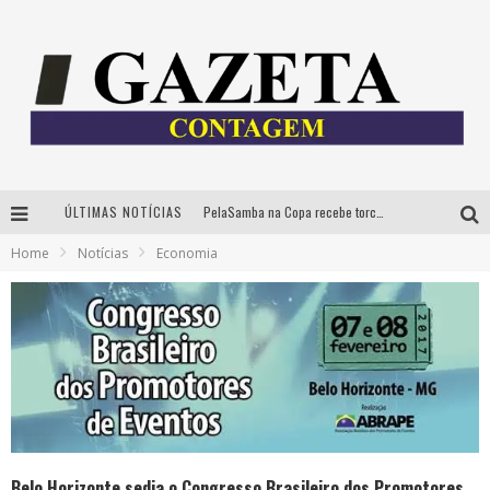
ÚLTIMAS NOTÍCIAS
PelaSamba na Copa recebe torcida na segunda-feira com muito pagode na Praça JK
Home
Notícias
Economia
Cíntia Chagas lança novo livro e participa de sessão de autógrafos em Belo Horizonte
Cineclube Comum apresenta obras de Kenneth Anger e Lucrecia Martel em nova sessão de “Visões Táteis”
Espetáculo “Allan Kardec – Um Olhar para a Eternidade” desembarca em BH na próxima semana
Belo Horizonte sedia o Congresso Brasileiro dos Promotores