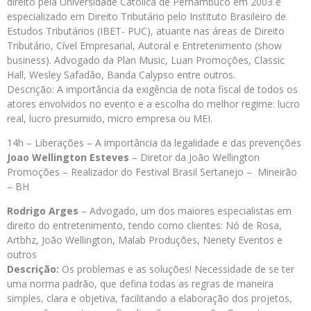
direito pela Universidade Católica de Pernambuco em 2003 e
especializado em Direito Tributário pelo Instituto Brasileiro de
Estudos Tributários (IBET- PUC), atuante nas áreas de Direito
Tributário, Cível Empresarial, Autoral e Entretenimento (show
business). Advogado da Plan Music, Luan Promoções, Classic
Hall, Wesley Safadão, Banda Calypso entre outros.
Descrição: A importância da exigência de nota fiscal de todos os
atores envolvidos no evento e a escolha do melhor regime: lucro
real, lucro presumido, micro empresa ou MEI.
14h – Liberações – A importância da legalidade e das prevenções
Joao Wellington Esteves
– Diretor da João Wellington
Promoções – Realizador do Festival Brasil Sertanejo – Mineirão
– BH
Rodrigo Arges
– Advogado, um dos maiores especialistas em
direito do entretenimento, tendo como clientes: Nó de Rosa,
Artbhz, João Wellington, Malab Produções, Nenety Eventos e
outros
Descrição:
Os problemas e as soluções! Necessidade de se ter
uma norma padrão, que defina todas as regras de maneira
simples, clara e objetiva, facilitando a elaboração dos projetos,