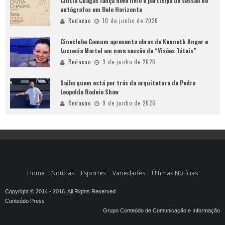
Cíntia Chagas lança novo livro e participa de sessão de
autógrafos em Belo Horizonte
Redacao
10 de junho de 2026
Cineclube Comum apresenta obras de Kenneth Anger e
Lucrecia Martel em nova sessão de “Visões Táteis”
Redacao
9 de junho de 2026
Saiba quem está por trás da arquitetura do Pedro
Leopoldo Rodeio Show
Redacao
9 de junho de 2026
Home
Notícias
Esportes
Variedades
Últimas Notícias
Copyright © 2014 - 2016. All Rights Reserved.
Conteúdo Press
Grupo Conteúdo de Comunicação e Informação