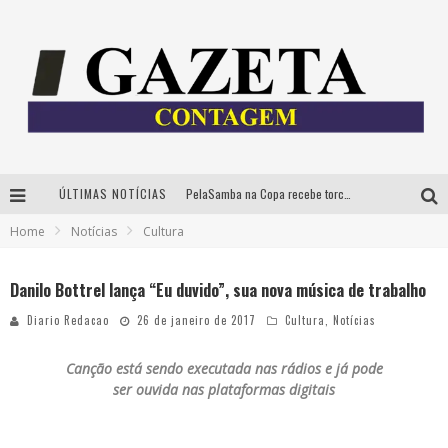
ÚLTIMAS NOTÍCIAS
PelaSamba na Copa recebe torcida na segunda-feira com muito pagode na Praça JK
Home
Notícias
Cultura
Cíntia Chagas lança novo livro e participa de sessão de autógrafos em Belo Horizonte
Cineclube Comum apresenta obras de Kenneth Anger e Lucrecia Martel em nova sessão de “Visões Táteis”
Danilo Bottrel lança “Eu duvido”, sua nova música de trabalho
Espetáculo “Allan Kardec – Um Olhar para a Eternidade” desembarca em BH na próxima semana
Diario Redacao
26 de janeiro de 2017
Cultura
,
Notícias
Canção está sendo executada nas rádios e já pode
ser ouvida nas plataformas digitais