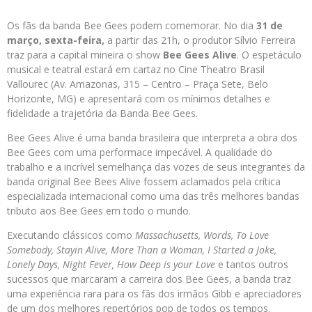
Os fãs da banda Bee Gees podem comemorar. No dia
31 de
março, sexta-feira,
a partir das 21h, o produtor Sílvio Ferreira
traz para a capital mineira o show
Bee Gees Alive
. O espetáculo
musical e teatral estará em cartaz no Cine Theatro Brasil
Vallourec (Av. Amazonas, 315 – Centro – Praça Sete, Belo
Horizonte, MG) e apresentará com os mínimos detalhes e
fidelidade a trajetória da Banda Bee Gees.
Bee Gees Alive é uma banda brasileira que interpreta a obra dos
Bee Gees com uma performace impecável. A qualidade do
trabalho e a incrível semelhança das vozes de seus integrantes da
banda original Bee Bees Alive fossem aclamados pela crítica
especializada internacional como uma das três melhores bandas
tributo aos Bee Gees em todo o mundo.
Executando clássicos como
Massachusetts, Words, To Love
Somebody, Stayin Alive, More Than a Woman, I Started a Joke,
Lonely Days, Night Fever, How Deep is your Love
e tantos outros
sucessos que marcaram a carreira dos Bee Gees, a banda traz
uma experiência rara para os fãs dos irmãos Gibb e apreciadores
de um dos melhores repertórios pop de todos os tempos.