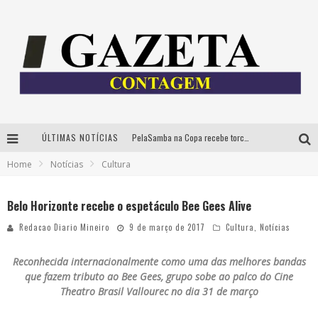
ÚLTIMAS NOTÍCIAS
PelaSamba na Copa recebe torcida na segunda-feira com muito pagode na Praça JK
Home
Notícias
Cultura
Cíntia Chagas lança novo livro e participa de sessão de autógrafos em Belo Horizonte
Cineclube Comum apresenta obras de Kenneth Anger e Lucrecia Martel em nova sessão de “Visões Táteis”
Belo Horizonte recebe o espetáculo Bee Gees Alive
Espetáculo “Allan Kardec – Um Olhar para a Eternidade” desembarca em BH na próxima semana
Redacao Diario Mineiro
9 de março de 2017
Cultura
,
Notícias
Reconhecida internacionalmente como uma das melhores bandas
que fazem tributo ao Bee Gees, grupo sobe ao palco do Cine
Theatro Brasil Vallourec no dia 31 de março