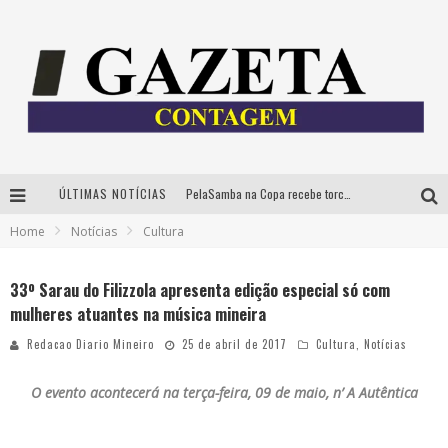
ÚLTIMAS NOTÍCIAS
PelaSamba na Copa recebe torcida na segunda-feira com muito pagode na Praça JK
Home
Notícias
Cultura
Cíntia Chagas lança novo livro e participa de sessão de autógrafos em Belo Horizonte
Cineclube Comum apresenta obras de Kenneth Anger e Lucrecia Martel em nova sessão de “Visões Táteis”
33º Sarau do Filizzola apresenta edição especial só com
mulheres atuantes na música mineira
Espetáculo “Allan Kardec – Um Olhar para a Eternidade” desembarca em BH na próxima semana
Redacao Diario Mineiro
25 de abril de 2017
Cultura
,
Notícias
O evento acontecerá na terça-feira, 09 de maio, n’ A Autêntica