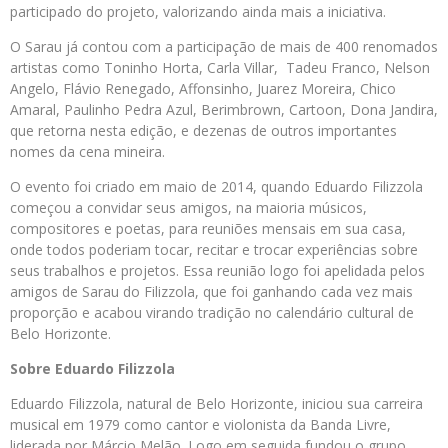
participado do projeto, valorizando ainda mais a iniciativa.
O Sarau já contou com a participação de mais de 400 renomados
artistas como Toninho Horta, Carla Villar, Tadeu Franco, Nelson
Angelo, Flávio Renegado, Affonsinho, Juarez Moreira, Chico
Amaral, Paulinho Pedra Azul, Berimbrown, Cartoon, Dona Jandira,
que retorna nesta edição, e dezenas de outros importantes
nomes da cena mineira.
O evento foi criado em maio de 2014, quando Eduardo Filizzola
começou a convidar seus amigos, na maioria músicos,
compositores e poetas, para reuniões mensais em sua casa,
onde todos poderiam tocar, recitar e trocar experiências sobre
seus trabalhos e projetos. Essa reunião logo foi apelidada pelos
amigos de Sarau do Filizzola, que foi ganhando cada vez mais
proporção e acabou virando tradição no calendário cultural de
Belo Horizonte.
Sobre Eduardo Filizzola
Eduardo Filizzola, natural de Belo Horizonte, iniciou sua carreira
musical em 1979 como cantor e violonista da Banda Livre,
liderada por Márcio Melão. Logo em seguida fundou o grupo