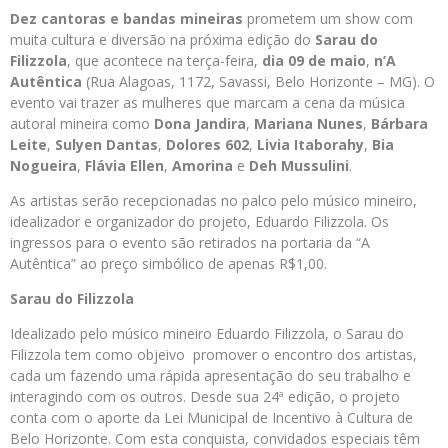
Dez cantoras e bandas mineiras
prometem um show com
muita cultura e diversão na próxima edição do
Sarau do
Filizzola
, que acontece na terça-feira,
dia 09 de maio
,
n’A
Autêntica
(Rua Alagoas, 1172, Savassi, Belo Horizonte – MG). O
evento vai trazer as mulheres que marcam a cena da música
autoral mineira como
Dona Jandira
,
Mariana Nunes
,
Bárbara
Leite
,
Sulyen Dantas
,
Dolores 602
,
Livia Itaborahy
,
Bia
Nogueira
,
Flávia Ellen
,
Amorina
e
Deh Mussulini
.
As artistas serão recepcionadas no palco pelo músico mineiro,
idealizador e organizador do projeto,
Eduardo Filizzola. Os
ingressos para o evento são retirados na portaria da “A
Autêntica” ao preço simbólico de apenas R$1,00.
Sarau do Filizzola
Idealizado pelo músico mineiro Eduardo Filizzola, o Sarau do
Filizzola tem como objeivo promover o encontro dos artistas,
cada um fazendo uma rápida apresentação do seu trabalho e
interagindo com os outros. Desde sua 24ª edição, o projeto
conta com o aporte da Lei Municipal de Incentivo à Cultura de
Belo Horizonte. Com esta conquista, convidados especiais têm