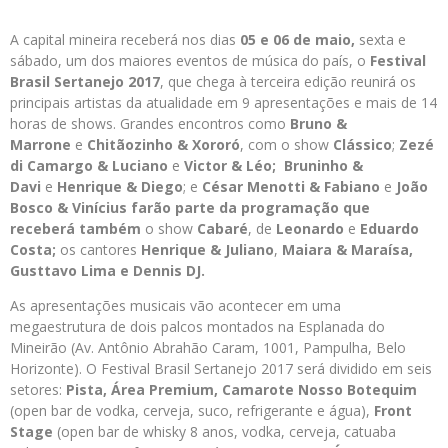
A capital mineira receberá nos dias
05 e 06 de maio,
sexta e
sábado, um dos maiores eventos de música do país, o
Festival
Brasil Sertanejo 2017
, que chega à terceira edição reunirá os
principais artistas da atualidade em 9 apresentações e mais de 14
horas de shows. Grandes encontros como
Bruno &
Marrone
e
Chitãozinho & Xororó
, com o show
Clássico
;
Zezé
di Camargo & Luciano
e
Victor & Léo;
Bruninho &
Davi
e
Henrique & Diego
; e
César Menotti & Fabiano
e
João
Bosco & Vinícius
farão parte da programação que
receberá também
o show
Cabaré
, de
Leonardo
e
Eduardo
Costa
;
os cantores
Henrique & Juliano
,
Maiara & Maraísa
,
Gusttavo Lima
e
Dennis DJ
.
As apresentações musicais vão acontecer em uma
megaestrutura de dois palcos montados na Esplanada do
Mineirão (Av. Antônio Abrahão Caram, 1001, Pampulha, Belo
Horizonte). O Festival Brasil Sertanejo 2017 será dividido em seis
setores:
Pista, Área Premium, Camarote Nosso Botequim
(open bar de vodka, cerveja, suco, refrigerante e água),
Front
Stage
(open bar de whisky 8 anos, vodka, cerveja, catuaba