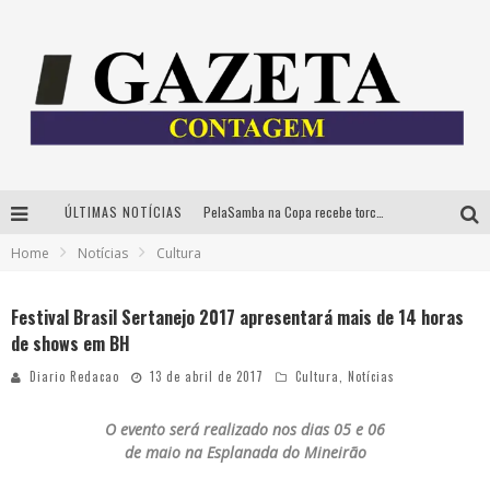
ÚLTIMAS NOTÍCIAS
PelaSamba na Copa recebe torcida na segunda-feira com muito pagode na Praça JK
Home
Notícias
Cultura
Cíntia Chagas lança novo livro e participa de sessão de autógrafos em Belo Horizonte
Cineclube Comum apresenta obras de Kenneth Anger e Lucrecia Martel em nova sessão de “Visões Táteis”
Festival Brasil Sertanejo 2017 apresentará mais de 14 horas
de shows em BH
Espetáculo “Allan Kardec – Um Olhar para a Eternidade” desembarca em BH na próxima semana
Diario Redacao
13 de abril de 2017
Cultura
,
Notícias
O evento será realizado nos dias 05 e 06
de maio na Esplanada do Mineirão