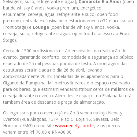
Selvagem, suco, refrigerante e água),
Camarote É o Amor
(open
bar de whisky 8 anos, vodka premium, energético,
espumante, cerveja, água, refrigerante e suco, open food
premium, entrada exclusiva pelo estacionamento G2 e acesso ao
Front Stage) e
Lounge
(open bar de whisky 8 anos, vodka,
cerveja, suco, refrigerante e água, open food e acesso ao Front
Stage).
Cerca de 1500 profissionais estão envolvidos na realização do
evento, garantindo conforto, comodidade e segurança ao público
esperado de 25 mil pessoas por dia de festa. A montagem das
estruturas será iniciada no dia 26 de abril, levando
aproximadamente 20 mil toneladas de equipamentos para o
Gigante da Pampulha. Mil metros lineares é o espaço reservado
para os bares, que estimam vender/distribuir cerca de mil litros de
cerveja durante o evento. Além desse espaço, na Esplanada terá
também área de descanso e praça de alimentação.
Os ingressos para o evento já estão à venda na loja Nenety
Eventos (Rua Alagoas, 1314, Piso C, Loja 16, Savassi, Belo
Horizonte/MG) ou no site
www.nenety.com.br
, e os preços
variam entre R$ 70,00 e R$ 430,00.