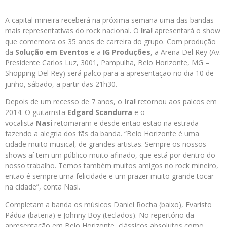
A capital mineira receberá na próxima semana uma das bandas
mais representativas do rock nacional. O
Ira!
apresentará o show
que comemora os 35 anos de carreira do grupo. Com produção
da
Solução em Eventos
e a
IG Produções
, a Arena Del Rey (Av.
Presidente Carlos Luz, 3001, Pampulha, Belo Horizonte, MG –
Shopping Del Rey) será palco para a apresentação no dia 10 de
junho, sábado, a partir das 21h30.
Depois de um recesso de 7 anos, o
Ira!
retornou aos palcos em
2014. O guitarrista
Edgard Scandurra
e o
vocalista
Nasi
retomaram e desde então estão na estrada
fazendo a alegria dos fãs da banda. “Belo Horizonte é uma
cidade muito musical, de grandes artistas. Sempre os nossos
shows aí tem um público muito afinado, que está por dentro do
nosso trabalho. Temos também muitos amigos no rock mineiro,
então é sempre uma felicidade e um prazer muito grande tocar
na cidade”, conta Nasi.
Completam a banda os músicos Daniel Rocha (baixo), Evaristo
Pádua (bateria) e Johnny Boy (teclados). No repertório da
apresentação em Belo Horizonte, clássicos absolutos como