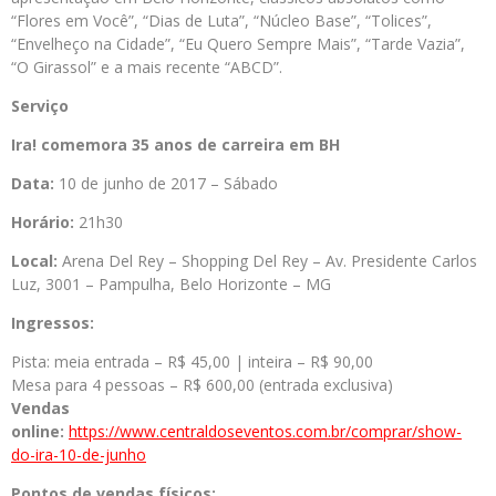
“Flores em Você”, “Dias de Luta”, “Núcleo Base”, “Tolices”,
“Envelheço na Cidade”, “Eu Quero Sempre Mais”, “Tarde Vazia”,
“O Girassol” e a mais recente “ABCD”.
Serviço
Ira! comemora 35 anos de carreira em BH
Data:
10 de junho de 2017 – Sábado
Horário:
21h30
Local:
Arena Del Rey – Shopping Del Rey – Av. Presidente Carlos
Luz, 3001 – Pampulha, Belo Horizonte – MG
Ingressos:
Pista: meia entrada – R$ 45,00 | inteira – R$ 90,00
Mesa para 4 pessoas – R$ 600,00 (entrada exclusiva)
Vendas
online:
https://www.centraldoseventos.com.br/comprar/show-
do-ira-10-de-junho
Pontos de vendas físicos: