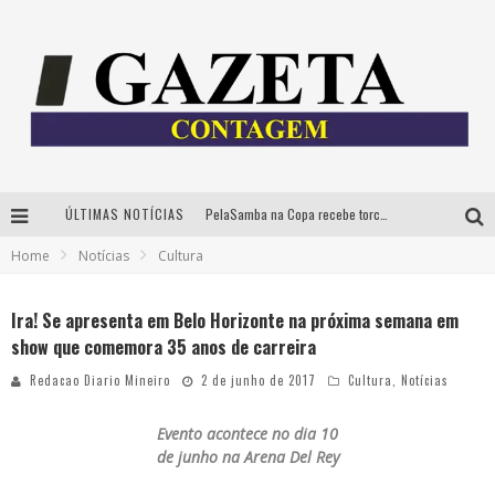
ÚLTIMAS NOTÍCIAS
PelaSamba na Copa recebe torcida na segunda-feira com muito pagode na Praça JK
Home
Notícias
Cultura
Cíntia Chagas lança novo livro e participa de sessão de autógrafos em Belo Horizonte
Cineclube Comum apresenta obras de Kenneth Anger e Lucrecia Martel em nova sessão de “Visões Táteis”
Ira! Se apresenta em Belo Horizonte na próxima semana em
show que comemora 35 anos de carreira
Espetáculo “Allan Kardec – Um Olhar para a Eternidade” desembarca em BH na próxima semana
Redacao Diario Mineiro
2 de junho de 2017
Cultura
,
Notícias
Evento acontece no dia 10
de junho na Arena Del Rey