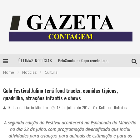
ÚLTIMAS NOTÍCIAS
PelaSamba na Copa recebe torcida na segunda-feira com muito pagode na Praça JK
Home
Notícias
Cultura
Cíntia Chagas lança novo livro e participa de sessão de autógrafos em Belo Horizonte
Cineclube Comum apresenta obras de Kenneth Anger e Lucrecia Martel em nova sessão de “Visões Táteis”
Gula Festival Julino terá food trucks, comidas típicas,
quadrilha, atrações infantis e shows
Espetáculo “Allan Kardec – Um Olhar para a Eternidade” desembarca em BH na próxima semana
Redacao Diario Mineiro
12 de julho de 2017
Cultura
,
Notícias
A segunda edição do Festival acontecerá na Esplanada do Mineirão
no dia 22 de julho, com programação diversificada que inclui
atividades para crianças, para animais de estimação e para os