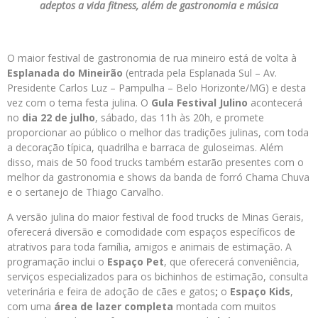
adeptos a vida fitness, além de gastronomia e música
O maior festival de gastronomia de rua mineiro está de volta à
Esplanada do Mineirão
(entrada pela Esplanada Sul – Av.
Presidente Carlos Luz – Pampulha – Belo Horizonte/MG) e desta
vez com o tema festa julina. O
Gula Festival Julino
acontecerá
no
dia 22 de julho
, sábado, das 11h às 20h, e promete
proporcionar ao público o melhor das tradições julinas, com toda
a decoração típica, quadrilha e barraca de guloseimas. Além
disso, mais de 50 food trucks também estarão presentes com o
melhor da gastronomia e shows da banda de forró Chama Chuva
e o sertanejo de Thiago Carvalho.
A versão julina do maior festival de food trucks de Minas Gerais,
oferecerá diversão e comodidade com espaços específicos de
atrativos para toda família, amigos e animais de estimação. A
programação inclui o
Espaço Pet
, que oferecerá conveniência,
serviços especializados para os bichinhos de estimação, consulta
veterinária e feira de adoção de cães e gatos
;
o
Espaço Kids
,
com uma
área de lazer completa
montada com muitos