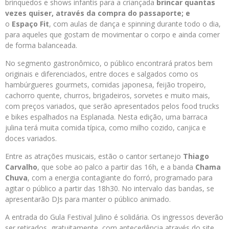
brinquedos e shows infantis para a criançada
brincar quantas
vezes quiser, através da compra do
passaporte; e
o
Espaço Fit
, com aulas de dança e spinning durante todo o dia,
para aqueles que gostam de movimentar o corpo e ainda comer
de forma balanceada.
No segmento gastronômico, o público encontrará pratos bem
originais e diferenciados, entre doces e salgados como os
hambúrgueres gourmets, comidas japonesa, feijão tropeiro,
cachorro quente, churros, brigadeiros, sorvetes e muito mais,
com preços variados, que serão apresentados pelos food trucks
e bikes espalhados na Esplanada. Nesta edição, uma barraca
julina terá muita comida típica, como milho cozido, canjica e
doces variados.
Entre as atrações musicais, estão o cantor sertanejo
Thiago
Carvalho
, que sobe ao palco a partir das 16h, e a banda
Chama
Chuva
, com a energia contagiante do forró, programado para
agitar o público a partir das 18h30. No intervalo das bandas, se
apresentarão DJs para manter o público animado.
A entrada do Gula Festival Julino é solidária. Os ingressos deverão
ser retirados, gratuitamente, com antecedência através do site