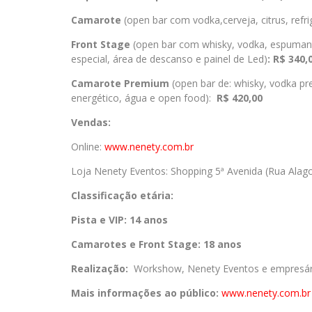
Camarote
(open bar com vodka,cerveja, citrus, refr
Front Stage
(open bar com whisky, vodka, espumante
especial, área de descanso e painel de Led)
: R$ 340,
Camarote Premium
(open bar de: whisky, vodka pre
energético, água e open food):
R$ 420,00
Vendas:
Online:
www.nenety.com.br
Loja Nenety Eventos: Shopping 5ª Avenida (Rua Alagoa
Classificação etária:
Pista e VIP: 14 anos
Camarotes e Front Stage: 18 anos
Realização:
Workshow, Nenety Eventos e empresári
Mais informações ao público:
www.nenety.com.br