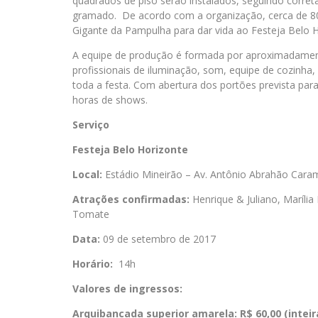
quadrados de piso serão instalados, seguindo corre
gramado. De acordo com a organização, cerca de 80
Gigante da Pampulha para dar vida ao Festeja Belo H
A equipe de produção é formada por aproximadamente
profissionais de iluminação, som, equipe de cozinha,
toda a festa. Com abertura dos portões prevista pa
horas de shows.
Serviço
Festeja Belo Horizonte
Local:
Estádio Mineirão – Av. Antônio Abrahão Cara
Atrações confirmadas:
Henrique & Juliano, Marília
Tomate
Data:
09 de setembro de 2017
Horário:
14h
Valores de ingressos:
Arquibancada superior amarela: R$ 60,00 (inteira