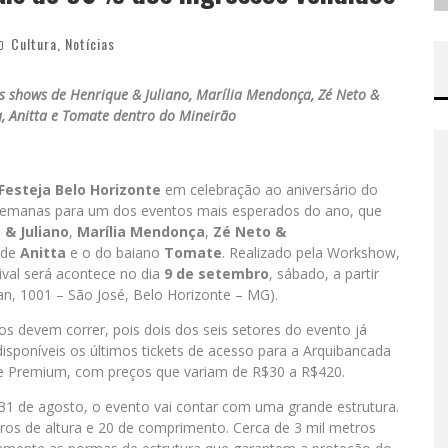
Cultura
,
Notícias
s shows de Henrique & Juliano, Marília Mendonça, Zé Neto &
, Anitta e Tomate dentro do Mineirão
Festeja Belo Horizonte
em celebração ao aniversário do
 semanas para um dos eventos mais esperados do ano, que
 & Juliano
,
Marília Mendonça
,
Zé Neto &
 de
Anitta
e o do baiano
Tomate
. Realizado pela Workshow,
ival será acontece no dia
9 de setembro
, sábado, a partir
an, 1001 – São José, Belo Horizonte – MG).
os devem correr, pois dois dos seis setores do evento já
isponíveis os últimos tickets de acesso para a Arquibancada
e Premium, com preços que variam de R$30 a R$420.
1 de agosto, o evento vai contar com uma grande estrutura.
tros de altura e 20 de comprimento. Cerca de 3 mil metros