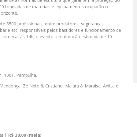
tamente as normas de estrutura que garantem a proteção do
0 toneladas de materiais e equipamentos ocuparão o
orizonte.
 3500 profissionais, entre produtores, seguranças,
 bar e etc, responsáveis pelos bastidores e funcionamento de
ra começar às 14h, o evento tem duração estimada de 10
m, 1001, Pampulha.
 Mendonça, Zé Neto & Cristiano, Maiara & Maraísa, Anitta e
) | R$ 30,00 (meia)