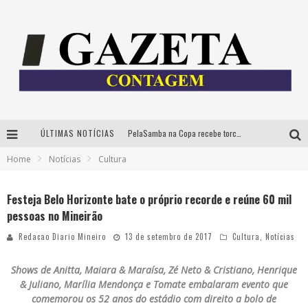
ÚLTIMAS NOTÍCIAS
PelaSamba na Copa recebe torcida na segunda-feira com muito pagode na Praça JK
Home
Notícias
Cultura
Cíntia Chagas lança novo livro e participa de sessão de autógrafos em Belo Horizonte
Cineclube Comum apresenta obras de Kenneth Anger e Lucrecia Martel em nova sessão de “Visões Táteis”
Festeja Belo Horizonte bate o próprio recorde e reúne 60 mil
pessoas no Mineirão
Espetáculo “Allan Kardec – Um Olhar para a Eternidade” desembarca em BH na próxima semana
Redacao Diario Mineiro
13 de setembro de 2017
Cultura
,
Notícias
Shows de Anitta, Maiara & Maraísa, Zé Neto & Cristiano, Henrique
& Juliano, Marília Mendonça e Tomate embalaram evento que
comemorou os 52 anos do estádio com direito a bolo de