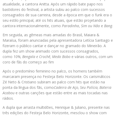
atualidade, a cantora Anitta. Após um rápido bate papo nos
bastidores do festival, a artista subiu ao palco com sucessos
consagrados de sua carreira, desde a época em que o funk era o
seu estilo principal, até os hits atuais, que estão projetando a
cantora internacionalmente, como
Paradinha
,
Sim ou Não
e
Bang
.
Em seguida, as gêmeas mais amadas do Brasil, Maiara &
Maraísa, foram anunciadas pela apresentadora Letícia Santiago e
fizeram o público cantar e dançar no gramado do Mineirão. A
dupla fez um show animado com sucessos consagrados,
como
10%, Bengala e Crochê, Medo Bobo
e várias outros, com um
coro de fãs do começo ao fim
Após o predomínio feminino no palco, os homens também
marcaram presença no Festeja Belo Horizonte. Os carismáticos
Zé Neto & Cristiano subiram ao palco com hits que estão na
ponta da língua dos fãs, como
Cadeira de Aço, Seu Polícia, Bateria
Acabou
e outras canções que estão entre as mais tocadas nas
rádios.
A dupla que arrasta multidões, Henrique & Juliano, presente nas
três edições do Festeja Belo Horizonte, mesclou o show com