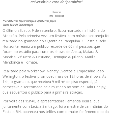
aniversário e coro de “parabéns”
Mineirão
Foto: Emil Júnior
*Por Heberton Lopes/Instagram @heberton_lopes
Grupo Balo de Comunicação
O último sábado, 9 de setembro, ficou marcado na história do
Mineirão. Pela primeira vez, um festival com música sertaneja foi
realizado no gramado do Gigante da Pampulha. O Festeja Belo
Horizonte reuniu um público recorde de 60 mil pessoas que
foram ao estádio para curtir os shows de Anitta, Maiara &
Maraísa, Zé Neto & Cristiano, Henrique & Juliano, Marília
Mendonça e Tomate.
Realizado pela Workshow, Nenety Eventos e Empresário João
Wellington, o festival promoveu mais de 12 horas de shows. Às
14h, o gramado, que recebeu 9 mil m² de piso especial, já
começava a ser tomado pela multidão ao som da Babi Deejay,
que esquentou o público para a primeira atração.
Por volta das 15h40, a apresentadora Fernanda Keulla, que,
juntamente com Letícia Santiago, foi a mestre de cerimônias do
Festeja BH, apareceu nos telões com o maior fenômeno pop da