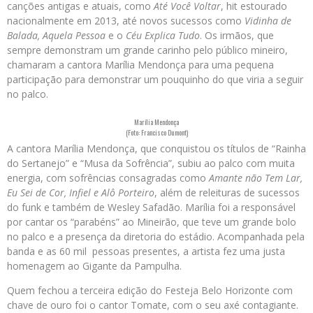
canções antigas e atuais, como
Até Você Voltar
, hit estourado
nacionalmente em 2013, até novos sucessos como
Vidinha de
Balada, Aquela Pessoa
e o
Céu Explica Tudo
. Os irmãos, que
sempre demonstram um grande carinho pelo público mineiro,
chamaram a cantora Marília Mendonça para uma pequena
participação para demonstrar um pouquinho do que viria a seguir
no palco.
Marília Mendonça
(Foto: Francisco Dumont)
A cantora Marília Mendonça, que conquistou os títulos de “Rainha
do Sertanejo” e “Musa da Sofrência”, subiu ao palco com muita
energia, com sofrências consagradas como
Amante não Tem Lar,
Eu Sei de Cor, Infiel e Alô Porteiro
, além de releituras de sucessos
do funk e também de Wesley Safadão. Marília foi a responsável
por cantar os “parabéns” ao Mineirão, que teve um grande bolo
no palco e a presença da diretoria do estádio. Acompanhada pela
banda e as 60 mil pessoas presentes, a artista fez uma justa
homenagem ao Gigante da Pampulha.
Quem fechou a terceira edição do Festeja Belo Horizonte com
chave de ouro foi o cantor Tomate, com o seu axé contagiante.