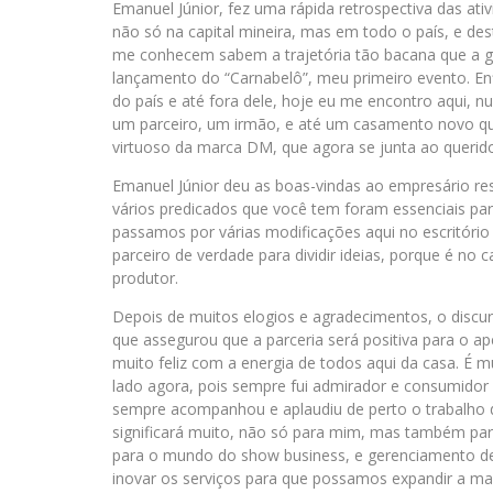
Emanuel Júnior, fez uma rápida retrospectiva das at
não só na capital mineira, mas em todo o país, e d
me conhecem sabem a trajetória tão bacana que a g
lançamento do “Carnabelô”, meu primeiro evento. Enf
do país e até fora dele, hoje eu me encontro aqui, 
um parceiro, um irmão, e até um casamento novo qu
virtuoso da marca DM, que agora se junta ao queri
Emanuel Júnior deu as boas-vindas ao empresário res
vários predicados que você tem foram essenciais pa
passamos por várias modificações aqui no escritór
parceiro de verdade para dividir ideias, porque é no
produtor.
Depois de muitos elogios e agradecimentos, o discur
que assegurou que a parceria será positiva para o 
muito feliz com a energia de todos aqui da casa. É
lado agora, pois sempre fui admirador e consumidor
sempre acompanhou e aplaudiu de perto o trabalho d
significará muito, não só para mim, mas também pa
para o mundo do show business, e gerenciamento d
inovar os serviços para que possamos expandir a ma