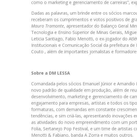
como o marketing e gerenciamento de carreiras”, exp
Dadas as palavras, um brinde entre os sócios marc
receberam os cumprimentos e votos positivos de gr
Mauro Tramonte
, apresentador do Balanço Geral Min
Tecnologia e Ensino Superior de Minas Gerais, Migue
Leticia Santiago, Fabio Menotti, o ex-jogador do Atlé
Institucionais e Comunicação Social da prefeitura de 
Couto , além de importantes jornalistas e formadore
Sobre a DM LESSA
Comandada pelos sócios Emanuel Júnior e Amandio
novo padrão de qualidade em produção, além de reuni
desenvolvimento, marketing e gerenciamento de carrei
engajamento para empresas, artistas e todos os tipo
formaturas, com demandas em constante crescimento
tendências, e sim criá-las, apresentando inovações e
as atividades do novo empreendimento com um portfó
Folia, Sertanejo Pop Festival, e um time de artista
Menotti & Fabiano, banda A Zorra e muitos outros.