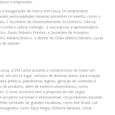
licou o empresário.
ou a inauguração da marca DM Lessa. Os empresários
andes personalidades mineiras presentes no evento, como o
as, o Secretário de Desenvolvimento Econômico, Ciência,
l Corrêa e Letícia Santiago, e sua esposa, a apresentadora
tico, Paulo Roberto Prestes, a Secretária de Assuntos
BH, Adriana Branco, o diretor do Clube Atlético Mineiro, Lucas
s de opinião.
 Lessa, a DM Lessa assume o compromisso de trazer um
r, em um só lugar, serviços de diversas áreas, para criação,
ra artística, plataformas digitais, geração de conteúdo e
s de produtos, além de eventos universitários, como
. O novo escritório tem a proposta de não seguir
m projetos nacionais e internacionais. Os produtores iniciarão
lio recheado de grandes iniciativas, como Axé Brasil, Uai
s consagrados como Raça Negra, Roberta Miranda, César