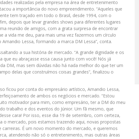
ividades realizadas pela empresa na área de entretenimento
estacou a importância do novo empreendimento. “Aqueles que
ente tem traçado em todo o Brasil, desde 1994, com o
im, depois que levar grandes shows para diferentes lugares
numa reunião de amigos, com a grata surpresa de encontrar
e a vida me deu, para mais uma vez fazermos um círculo
do Amandio Lessa, formando a marca DM Lessa”, conta.
saltando a sua história de mercado. “A grande dignidade e os
ra que eu abraçasse essa causa junto com você! Nós já
io da DM, mas sem dúvidas não há nada melhor do que ter um
 campo delas que construímos coisas grandes”, finalizou o
so ficou por conta do empresário artístico, Amandio Lessa,
aperfeiçoamento de ambos os negócios e mercado. “Estou
 muito motivador para mim, como empresário, ter a DM do meu
 do trabalho e dos eventos do Júnior. Um fã mesmo, que
esse cara! Por isso, esse dia 19 de setembro, com certeza,
ra o mercado, pois estamos trazendo aqui, novas propostas
e carreiras. É um novo momento do mercado, e queremos
rca, atendendo não só o entretenimento, mas outras áreas