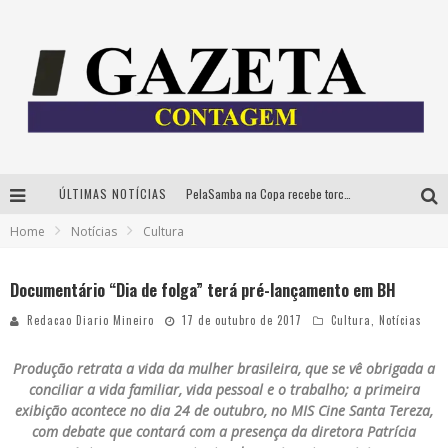
ÚLTIMAS NOTÍCIAS
PelaSamba na Copa recebe torcida na segunda-feira com muito pagode na Praça JK
Home
Notícias
Cultura
Cíntia Chagas lança novo livro e participa de sessão de autógrafos em Belo Horizonte
Cineclube Comum apresenta obras de Kenneth Anger e Lucrecia Martel em nova sessão de “Visões Táteis”
Documentário “Dia de folga” terá pré-lançamento em BH
Espetáculo “Allan Kardec – Um Olhar para a Eternidade” desembarca em BH na próxima semana
Redacao Diario Mineiro
17 de outubro de 2017
Cultura
,
Notícias
Produção retrata a vida da mulher brasileira, que se vê obrigada a
conciliar a vida familiar, vida pessoal e o trabalho; a primeira
exibição acontece no dia 24 de outubro, no MIS Cine Santa Tereza,
com debate que contará com a presença da diretora Patrícia