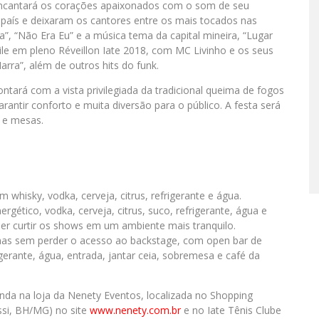
encantará os corações apaixonados com o som de seu
o país e deixaram os cantores entre os mais tocados nas
”, “Não Era Eu” e a música tema da capital mineira, “Lugar
le em pleno Réveillon Iate 2018, com MC Livinho e os seus
rra”, além de outros hits do funk.
tará com a vista privilegiada da tradicional queima de fogos
antir conforto e muita diversão para o público. A festa será
 e mesas.
 whisky, vodka, cerveja, citrus, refrigerante e água.
rgético, vodka, cerveja, citrus, suco, refrigerante, água e
er curtir os shows em um ambiente mais tranquilo.
as sem perder o acesso ao backstage, com open bar de
igerante, água, entrada, jantar ceia, sobremesa e café da
enda na loja da Nenety Eventos, localizada no Shopping
assi, BH/MG) no site
www.nenety.com.br
e no Iate Tênis Clube