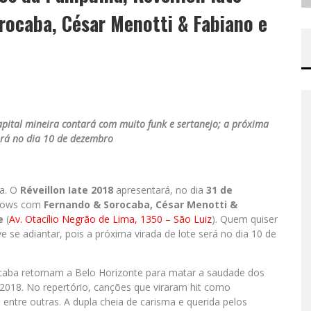
rocaba, César Menotti & Fabiano e
apital mineira contará com muito funk e sertanejo; a próxima
erá no dia 10 de dezembro
ra. O
Réveillon Iate 2018
apresentará, no dia
31 de
shows com
Fernando & Sorocaba, César Menotti &
e
(
Av. Otacílio Negrão de Lima, 1350 – São Luiz
). Quem quiser
 se adiantar, pois a próxima virada de lote será no dia 10 de
caba retornam a Belo Horizonte para matar a saudade dos
2018. No repertório, canções que viraram hit como
, entre outras. A dupla cheia de carisma e querida pelos