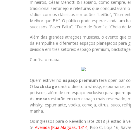
mineiros, César Menotti & Fabiano, como sempre, 
tradicional sertanejo e releituras que conquistaram 
rádios com os clássicos e modões “Leilão”, “Ciumenta
Melhor que BH”. O público pode esperar ainda um bai
sucessos “Fazer Falta”, “Tudo de Bom” e “Cheia de Ma
Além das grandes atrações musicais, o evento que con
da Pampulha e diferentes espaços planejados para gar
dividida em três setores: espaço premium, backstage
Confira o mapa:
Quem estiver no
espaço
premium
terá open bar com
O
backstage
dará o direito a whisky, espumante, ene
petiscos, além de um espaço exclusivo para quem qu
As
mesas
estarão em um espaço mais reservado, m
whisky, espumante, vodka, cerveja, citrus, suco, refr
manhã.
Os ingressos para o Réveillon Iate 2018 já estão à v
5ª
Avenida (Rua Alagoas, 1314
, Piso C, Loja 16, Sav