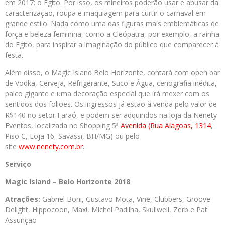
em 2017: o Egito. Por isso, os mineiros poderão usar e abusar da
caracterização, roupa e maquiagem para curtir o carnaval em
grande estilo. Nada como uma das figuras mais emblemáticas de
força e beleza feminina, como a Cleópatra, por exemplo, a rainha
do Egito, para inspirar a imaginação do público que comparecer à
festa.
Além disso, o Magic Island Belo Horizonte, contará com open bar
de Vodka, Cerveja, Refrigerante, Suco e Água, cenografia inédita,
palco gigante e uma decoração especial que irá mexer com os
sentidos dos foliões. Os ingressos já estão à venda pelo valor de
R$140 no setor Faraó, e podem ser adquiridos na loja da Nenety
Eventos, localizada no Shopping 5ª
Avenida (Rua Alagoas, 1314
,
Piso C, Loja 16, Savassi, BH/MG) ou pelo
site
www.nenety.com.br
.
Serviço
Magic Island – Belo Horizonte 2018
Atrações:
Gabriel Boni, Gustavo Mota, Vine, Clubbers, Groove
Delight, Hippocoon, Max!, Michel Padilha, Skullwell, Zerb e Pat
Assunção