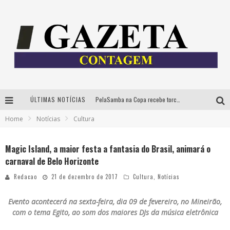
ÚLTIMAS NOTÍCIAS
PelaSamba na Copa recebe torcida na segunda-feira com muito pagode na Praça JK
Home
Notícias
Cultura
Cíntia Chagas lança novo livro e participa de sessão de autógrafos em Belo Horizonte
Cineclube Comum apresenta obras de Kenneth Anger e Lucrecia Martel em nova sessão de “Visões Táteis”
Magic Island, a maior festa a fantasia do Brasil, animará o
carnaval de Belo Horizonte
Espetáculo “Allan Kardec – Um Olhar para a Eternidade” desembarca em BH na próxima semana
Redacao
21 de dezembro de 2017
Cultura
,
Notícias
Evento acontecerá na sexta-feira, dia 09 de fevereiro, no Mineirão,
com o tema Egito, ao som dos maiores DJs da música eletrônica