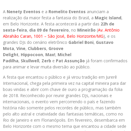
A
Nenety Eventos
e a
Romelito Eventos
anunciam a
realização da maior festa a fantasia do Brasil, a
Magic Island
,
em Belo Horizonte. A festa acontecerá a partir das
22h de
sexta-feira
,
dia 09 de fevereiro
, no
Mineirão
(
Av. Antônio
Abrahão Caran, 1001 – São José, Belo Horizonte/MG
), e os
grandes DJs do cenário eletrônico
Gabriel Boni
,
Gustavo
Mota
,
Vine
,
Clubbers
,
Groove
Delight
,
Hippocoon
,
Max!
,
Michel
Padilha
,
Skullwell
,
Zerb
e
Pat Assunção
já foram confirmados
para animar e levar muita diversão ao público.
A festa que encantou o público e já virou tradição em Jurerê
Internacional, chega pela primeira vez na capital mineira para dar
boas-vindas e abrir com chave de ouro a programação da folia
de 2018. Reconhecido por reunir grandes DJs, nacionais e
internacionais, o evento vem percorrendo o país e fazendo
história não somente pelos recordes de público, mas também
pelo alto astral e criatividade das fantasias temáticas, como no
Rio de Janeiro e em Florianópolis. Em fevereiro, desembarca em
Belo Horizonte com o mesmo tema que encantou a cidade sede