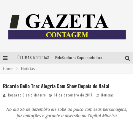
PelaSamba na Copa recebe torcida na segunda-feira com muito pagode na Praça JK
ÚLTIMAS NOTÍCIAS
Home
Notícias
Cíntia Chagas lança novo livro e participa de sessão de autógrafos em Belo Horizonte
Cineclube Comum apresenta obras de Kenneth Anger e Lucrecia Martel em nova sessão de “Visões Táteis”
Ricardo Bello Traz Alegria Com Show Depois do Natal
Espetáculo “Allan Kardec – Um Olhar para a Eternidade” desembarca em BH na próxima semana
Redacao Diario Mineiro
14 de dezembro de 2017
Notícias
No dia 26 de dezembro ele sobe ao palco com seus personagens,
faz imitações e garante a diversão na Capital Mineira