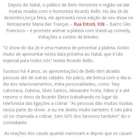
Depois do Natal, o público de Belo Horizonte e região vai dar
muitas risadas com o humorista
Ricardo
Bello
. No dia 26 de
dezembro,terça-feira, ele apresenta nova edição de seu show no
Restaurante Maria das Tranças –
Rua Estoril, 938
– Bairro São
Francisco – e promete animar a plateia com stand-up comedy,
imitações e sorteio de brindes.
“O show do dia 26 é uma maneira de presentar a plateia. Gosto
muito de apresentar nesta data próxima ao Natal, que é tão
especial para todos nós” revela
Ricardo
Bello
.
Sucesso há 4 anos, as apresentações de
Bello
têm atraído
pessoas até de outras cidades. No palco, ele brinca com o dia-a-
dia dos relacionamentos, imita personalidades, como: Ney
Latorraca, Datena, Silvio Santos, Alexandre Frota, Fábio Jr e até
mesmo o dono da
Ricardo
Eletro trabalhando no lugar da
telefonista das ligações a cobrar. “As pessoas dão muitas risadas
nessa parte do show…e eu me divirto muito também. E não pára
só no chamada a cobrar…tem GPS dos famosos também” diz o
comediante.
As reações dos casais quando namoram e depois que se casam