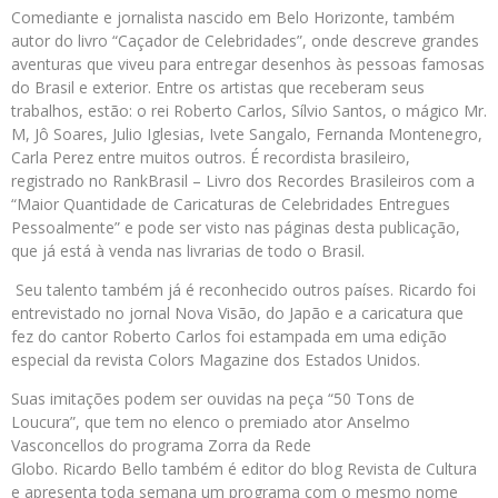
Comediante e jornalista nascido em Belo Horizonte, também
autor do livro “Caçador de Celebridades”, onde descreve grandes
aventuras que viveu para entregar desenhos às pessoas famosas
do Brasil e exterior. Entre os artistas que receberam seus
trabalhos, estão: o rei Roberto Carlos, Sílvio Santos, o mágico Mr.
M, Jô Soares, Julio Iglesias, Ivete Sangalo, Fernanda Montenegro,
Carla Perez entre muitos outros. É recordista brasileiro,
registrado no RankBrasil – Livro dos Recordes Brasileiros com a
“Maior Quantidade de Caricaturas de Celebridades Entregues
Pessoalmente” e pode ser visto nas páginas desta publicação,
que já está à venda nas livrarias de todo o Brasil.
Seu talento também já é reconhecido outros países.
Ricardo
foi
entrevistado no jornal Nova Visão, do Japão e a caricatura que
fez do cantor Roberto Carlos foi estampada em uma edição
especial da revista Colors Magazine dos Estados Unidos.
Suas imitações podem ser ouvidas na peça “50 Tons de
Loucura”, que tem no elenco o premiado ator Anselmo
Vasconcellos do programa Zorra da Rede
Globo.
Ricardo
Bello
também é editor do blog Revista de Cultura
e apresenta toda semana um programa com o mesmo nome