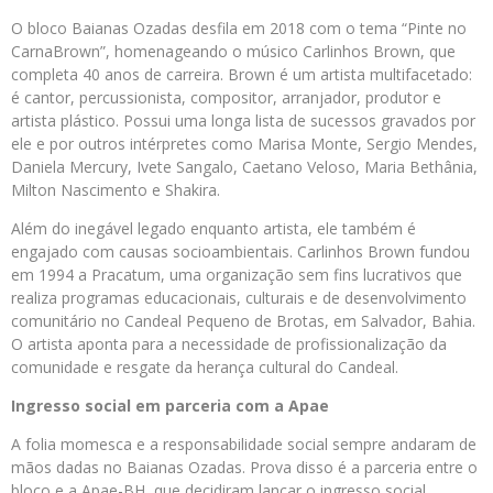
O bloco Baianas Ozadas desfila em 2018 com o tema “Pinte no
CarnaBrown”, homenageando o músico Carlinhos Brown, que
completa 40 anos de carreira. Brown é um artista multifacetado:
é cantor, percussionista, compositor, arranjador, produtor e
artista plástico. Possui uma longa lista de sucessos gravados por
ele e por outros intérpretes como Marisa Monte, Sergio Mendes,
Daniela Mercury, Ivete Sangalo, Caetano Veloso, Maria Bethânia,
Milton Nascimento e Shakira.
Além do inegável legado enquanto artista, ele também é
engajado com causas socioambientais. Carlinhos Brown fundou
em 1994 a Pracatum, uma organização sem fins lucrativos que
realiza programas educacionais, culturais e de desenvolvimento
comunitário no Candeal Pequeno de Brotas, em Salvador, Bahia.
O artista aponta para a necessidade de profissionalização da
comunidade e resgate da herança cultural do Candeal.
Ingresso social em parceria com a Apae
A folia momesca e a responsabilidade social sempre andaram de
mãos dadas no Baianas Ozadas. Prova disso é a parceria entre o
bloco e a Apae-BH, que decidiram lançar o ingresso social.