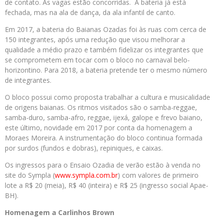
de contato. As vagas estão concorridas. A bateria já está
fechada, mas na ala de dança, da ala infantil de canto.
Em 2017, a bateria do Baianas Ozadas foi às ruas com cerca de
150 integrantes, após uma redução que visou melhorar a
qualidade a médio prazo e também fidelizar os integrantes que
se comprometem em tocar com o bloco no carnaval belo-
horizontino. Para 2018, a bateria pretende ter o mesmo número
de integrantes.
O bloco possui como proposta trabalhar a cultura e musicalidade
de origens baianas. Os ritmos visitados são o samba-reggae,
samba-duro, samba-afro, reggae, ijexá, galope e frevo baiano,
este último, novidade em 2017 por conta da homenagem a
Moraes Moreira. A instrumentação do bloco continua formada
por surdos (fundos e dobras), repiniques, e caixas.
Os ingressos para o Ensaio Ozadia de verão estão à venda no
site do Sympla (
www.sympla.com.br
) com valores de primeiro
lote a R$ 20 (meia), R$ 40 (inteira) e R$ 25 (ingresso social Apae-
BH).
Homenagem a Carlinhos Brown