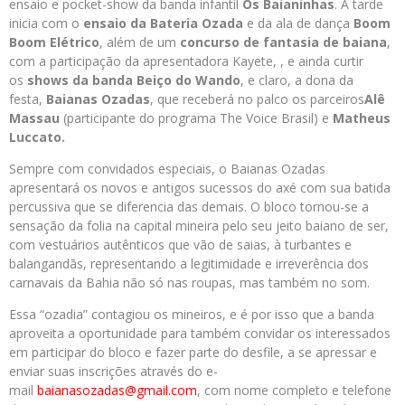
ensaio e pocket-show da banda infantil
Os Baianinhas
. A tarde
inicia com o
ensaio da Bateria Ozada
e da ala de dança
Boom
Boom Elétrico
, além de um
concurso de fantasia de baiana
,
com a participação da apresentadora Kayete, , e ainda curtir
os
shows da banda Beiço do Wando
, e claro, a dona da
festa,
Baianas Ozadas
, que receberá no palco os parceiros
Alê
Massau
(participante do programa The Voice Brasil) e
Matheus
Luccato.
Sempre com convidados especiais, o Baianas Ozadas
apresentará os novos e antigos sucessos do axé com sua batida
percussiva que se diferencia das demais. O bloco tornou-se a
sensação da folia na capital mineira pelo seu jeito baiano de ser,
com vestuários autênticos que vão de saias, à turbantes e
balangandãs, representando a legitimidade e irreverência dos
carnavais da Bahia não só nas roupas, mas também no som.
Essa “ozadia” contagiou os mineiros, e é por isso que a banda
aproveita a oportunidade para também convidar os interessados
em participar do bloco e fazer parte do desfile, a se apressar e
enviar suas inscrições através do e-
mail
baianasozadas@gmail.com
, com nome completo e telefone