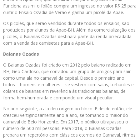
Funciona assim: o folião compra um ingresso no valor R$ 25 para
curtir o Ensaio Ozadia de Verão e ganha um picolé da Apae.
Os picolés, que serão vendidos durante todos os ensaios, são
produzidos por alunos da Apae-BH. Além da comercialização dos
picolés, o Baianas Ozadas destinará parte da renda arrecadada
com a venda das camisetas para a Apae-BH.
Baianas Ozadas
O Baianas Ozadas foi criado em 2012 pelo baiano radicado em
BH, Geo Cardoso, que convidou um grupo de amigos para sair
como uma ala no carnaval da capital. Desde o primeiro ano,
todos – homens e mulheres – se vestem com saias, turbantes e
colares de baianas em reverência às tradicionais baianas, de
forma bem-humorada e compondo um visual peculiar.
No ano seguinte, a ala deu origem ao bloco. E desde então, ele
cresceu vertiginosamente ano a ano, se tornando o maior do
carnaval de Belo Horizonte. Em 2017, o público ultrapassou o
número de 500 mil pessoas. Para 2018, o Baianas Ozadas
prepara um repertório com clássicos eternos do Carnaval, ritmos