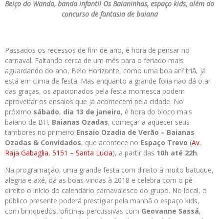
Beiço do Wando, banda infantil Os Baianinhas, espaço kids, além do
concurso de fantasia de baiana
Passados os recessos de fim de ano, é hora de pensar no
carnaval. Faltando cerca de um mês para o feriado mais
aguardando do ano, Belo Horizonte, como uma boa anfitriã, já
está em clima de festa. Mas enquanto a grande folia não dá o ar
das graças, os apaixonados pela festa momesca podem
aproveitar os ensaios que já acontecem pela cidade. No
próximo
sábado
,
dia 13 de janeiro
, é hora do bloco mais
baiano de BH,
Baianas Ozadas
, começar a aquecer seus
tambores no primeiro
Ensaio Ozadia de Verão – Baianas
Ozadas & Convidados
, que acontece no
Espaço Trevo
(
Av.
Raja Gabaglia, 5151 – Santa Lucia
), a partir das
10h até 22h
.
Na programação, uma grande festa com direito à muito batuque,
alegria e axé, dá as boas-vindas à 2018 e celebra com o pé
direito o início do calendário carnavalesco do grupo. No local, o
público presente poderá prestigiar pela manhã o espaço kids,
com brinquedos, oficinas percussivas com
Geovanne Sassá
,