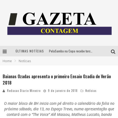
ÚLTIMAS NOTÍCIAS
PelaSamba na Copa recebe torcida na segunda-feira com muito pagode na Praça JK
Home
Notícias
Cíntia Chagas lança novo livro e participa de sessão de autógrafos em Belo Horizonte
Cineclube Comum apresenta obras de Kenneth Anger e Lucrecia Martel em nova sessão de “Visões Táteis”
Baianas Ozadas apresenta o primeiro Ensaio Ozadia de Verão
2018
Espetáculo “Allan Kardec – Um Olhar para a Eternidade” desembarca em BH na próxima semana
Redacao Diario Mineiro
9 de janeiro de 2018
Notícias
O maior bloco de BH inicia com pé direito o calendário da folia no
próximo sábado, dia 13, no Espaço Trevo, numa apresentação que
contará com o “The Voice” Alê Massou, Matheus Luccato, banda