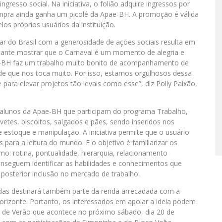
gresso social. Na iniciativa, o folião adquire ingressos por
compra ainda ganha um picolé da Apae-BH. A promoção é válida
os próprios usuários da instituição.
lar do Brasil com a generosidade de ações sociais resulta em
tante mostrar que o Carnaval é um momento de alegria e
e-BH faz um trabalho muito bonito de acompanhamento de
ade que nos toca muito. Por isso, estamos orgulhosos dessa
e para elevar projetos tão levais como esse”, diz Polly Paixão,
 alunos da Apae-BH que participam do programa Trabalho,
tes, biscoitos, salgados e pães, sendo inseridos nos
estoque e manipulação. A iniciativa permite que o usuário
as para a leitura do mundo. E o objetivo é familiarizar os
mo: rotina, pontualidade, hierarquia, relacionamento
conseguem identificar as habilidades e conhecimentos que
e posterior inclusão no mercado de trabalho.
adas destinará também parte da renda arrecadada com a
orizonte. Portanto, os interessados em apoiar a ideia podem
de Verão que acontece no próximo sábado, dia 20 de