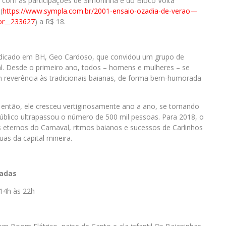
ará com as participações de Simoninha e do Bloco Volta
(
https://www.sympla.com.br/
2001-ensaio-ozadia-de-verao—
or_
_233627
) a R$ 18.
adicado em BH, Geo Cardoso, que convidou um grupo de
al. Desde o primeiro ano, todos – homens e mulheres – se
m reverência às tradicionais baianas, de forma bem-humorada
 então, ele cresceu vertiginosamente ano a ano, se tornando
úblico ultrapassou o número de 500 mil pessoas. Para 2018, o
 eternos do Carnaval, ritmos baianos e sucessos de Carlinhos
as da capital mineira.
zadas
 14h às 22h