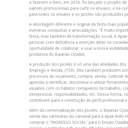
a fazerem o bem, em 2018, foi lançado o projeto de in
valores promocionais para curtir os ensaios, e na 
para todos os ensaios e os picolés são produzidos pel
A abordagem diferente e original da festa mais popu
inúmeras conquistas e arrecadações. “É muito impor
festa, mas também de transformação social. A Apa
pessoas com deficiência e inserção delas na socied
oportunidade de colaborar, e usar a nossa visibilidad
produtora do Baianas Ozadas.
A produção dos picolés é só uma das atividades dos
Emprego e Renda, (TER). Eles também produzem sorve
processos de orçamento, compra, venda, controle de 
aprenda a identificar, discriminar e utilizar ferrament
usuários com os hábitos corriqueiros de trabalho, co
interpessoal, responsabilidades, etc. Dessa forma, 
contribuem para a construção do perfil profissional 
Além da comercialização dos picolés, o Baianas Oz
venda das camisetas do carnaval para a Apae Belo H
comprar o “INGRESSO SOCIAL” para o Ensaio Ozadia 