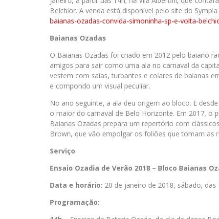
janeiro, a partir das 14h, na Vila Albertini, que cont
Belchior. A venda está disponível pelo site do Sympla 
baianas-ozadas-convida-
simoninha-sp-e-volta-belchi
Baianas Ozadas
O Baianas Ozadas foi criado em 2012 pelo baiano r
amigos para sair como uma ala no carnaval da capit
vestem com saias, turbantes e colares de baianas e
e compondo um visual peculiar.
No ano seguinte, a ala deu origem ao bloco. E desde
o maior do carnaval de Belo Horizonte. Em 2017, o p
Baianas Ozadas prepara um repertório com clássicos
Brown, que vão empolgar os foliões que tomam as ru
Serviço
Ensaio Ozadia de Verão 2018 – Bloco Baianas O
Data e horário:
20 de janeiro de 2018, sábado, das
Programação: