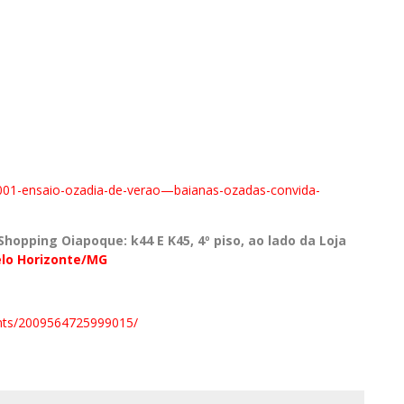
001-ensaio-ozadia-de-
verao—baianas-ozadas-
convida-
hopping Oiapoque: k44 E K45, 4º piso, ao lado da Loja
elo Horizonte/MG
ts/
2009564725999015/