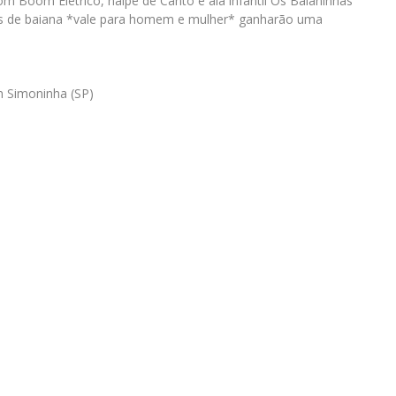
m Boom Elétrico, naipe de Canto e ala infantil Os Baianinhas
as de baiana *vale para homem e mulher* ganharão uma
 Simoninha (SP)