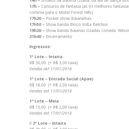
14h –
Ensaios da Bateria Ozada, da ala de dança Boo
17h –
Concurso de fantasia (as 03 melhores fantasi
cortesia para o Motel Forest Hills)
17h20 –
Pocket show Baianinhas
17h50 –
Show banda Bloco Volta Belchior
19h20 –
Show banda Baianas Ozadas convida: Wilson
21h40 –
Encerramento
Ingressos:
1º Lote – Inteira
R$ 30,00 (+ R$ 3,00 taxa)
Vendas até 17/01/2018
1º Lote – Entrada Social (Apae)
R$ 18,00 (+ R$ 2,00 taxa)
Vendas até 17/01/2018
1º Lote – Meia
R$ 15,00 (+ R$ 2,00 taxa)
Vendas até 17/01/2018
0
2º Lote – Inteira