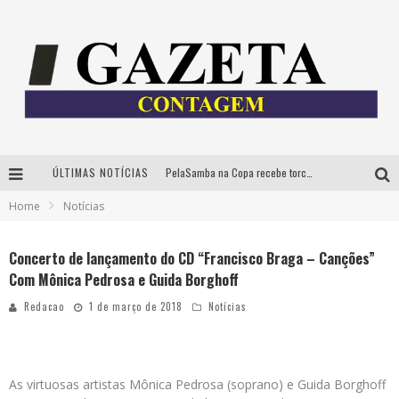
ÚLTIMAS NOTÍCIAS
PelaSamba na Copa recebe torcida na segunda-feira com muito pagode na Praça JK
Home
Notícias
Cíntia Chagas lança novo livro e participa de sessão de autógrafos em Belo Horizonte
Cineclube Comum apresenta obras de Kenneth Anger e Lucrecia Martel em nova sessão de “Visões Táteis”
Concerto de lançamento do CD “Francisco Braga – Canções”
Com Mônica Pedrosa e Guida Borghoff
Espetáculo “Allan Kardec – Um Olhar para a Eternidade” desembarca em BH na próxima semana
Redacao
1 de março de 2018
Notícias
As virtuosas artistas Mônica Pedrosa (soprano) e Guida Borghoff