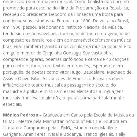
onde iniciou sua formação musical. Como finalista do concurso
promovido para escolha do Hino da Proclamação da Republica,
recebeu do presidente Deodoro da Fonseca uma bolsa para
continuar seus estudos na Europa, em 1890. De volta ao Brasil,
em 1900, passou a lecionar no Instituto Nacional de Música,
tendo sido responsável pela formação de toda uma geração de
compositores brasileiros além de incansável defensor da música
brasileira. Também transitou nos círculos da música popular e foi
amigo e mentor de Chiquinha Gonzaga. Sua vasta obra
compreende óperas, poemas sinfônicos e cerca de 40 canções
para canto e piano, com textos em francês, esperanto e em
português, de poetas como Vitor Hugo, Baudelaire, Machado de
Assis e Olavo Bilac. As canções de Francisco Braga recebem
influências do teatro musical da passagem do século, do
machiche à polka, e misturam esses elementos a linguagens
musicais francesas e alemãs, o que as torna particularmente
especiais.
Mônica Pedrosa
–
Graduada em Canto pela Escola de Música da
UFMG, Mestre pela Manhattan School of Music e Doutora em
Literatura Comparada pela UFMG, estudou com Marilene
Gangana, Amin Feres, Natalie Bodanya, Franco Iglesias, Helly-