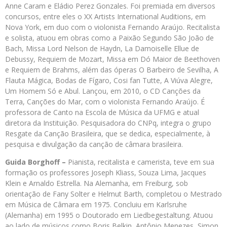
Anne Caram e Eládio Perez Gonzales. Foi premiada em diversos
concursos, entre eles o XX Artists International Auditions, em
Nova York, em duo com o violonista Fernando Araújo. Recitalista
e solista, atuou em obras como a Paixão Segundo São João de
Bach, Missa Lord Nelson de Haydn, La Damoiselle Ellue de
Debussy, Requiem de Mozart, Missa em Dó Maior de Beethoven
e Requiem de Brahms, além das óperas O Barbeiro de Sevilha, A
Flauta Mágica, Bodas de Fígaro, Cosi fan Tutte, A Viúva Alegre,
Um Homem Só e Abul. Lançou, em 2010, o CD Canções da
Terra, Canções do Mar, com o violonista Fernando Araújo. É
professora de Canto na Escola de Música da UFMG e atual
diretora da Instituição. Pesquisadora do CNPq, integra o grupo
Resgate da Canção Brasileira, que se dedica, especialmente, à
pesquisa e divulgação da canção de câmara brasileira.
Guida Borghoff –
Pianista, recitalista e camerista, teve em sua
formação os professores Joseph Kliass, Souza Lima, Jacques
Klein e Arnaldo Estrella. Na Alemanha, em Freiburg, sob
orientação de Fany Solter e Helmut Barth, completou o Mestrado
em Música de Câmara em 1975. Concluiu em Karlsruhe
(Alemanha) em 1995 o Doutorado em Liedbegestaltung. Atuou
ao lado de músicos como Boris Belkin, Antônio Menezes, Simon