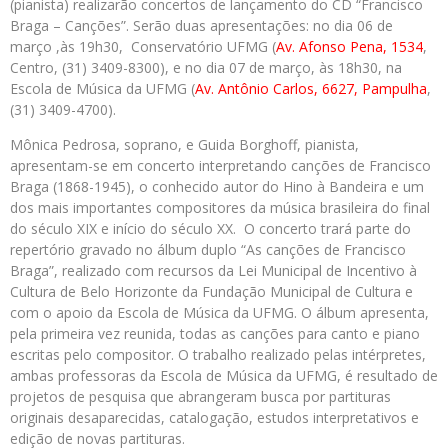
(pianista) realizarão concertos de lançamento do CD “Francisco
Braga – Canções”. Serão duas apresentações: no dia 06 de
março ,às 19h30, Conservatório UFMG (
Av. Afonso Pena, 1534
,
Centro, (31) 3409-8300), e no dia 07 de março, às 18h30, na
Escola de Música da UFMG (
Av. Antônio Carlos, 6627, Pampulha
,
(31) 3409-4700).
Mônica Pedrosa, soprano, e Guida Borghoff, pianista,
apresentam-se em concerto interpretando canções de Francisco
Braga (1868-1945), o conhecido autor do Hino à Bandeira e um
dos mais importantes compositores da música brasileira do final
do século XIX e início do século XX. O concerto trará parte do
repertório gravado no álbum duplo “As canções de Francisco
Braga”, realizado com recursos da Lei Municipal de Incentivo à
Cultura de Belo Horizonte da Fundação Municipal de Cultura e
com o apoio da Escola de Música da UFMG. O álbum apresenta,
pela primeira vez reunida, todas as canções para canto e piano
escritas pelo compositor. O trabalho realizado pelas intérpretes,
ambas professoras da Escola de Música da UFMG, é resultado de
projetos de pesquisa que abrangeram busca por partituras
originais desaparecidas, catalogação, estudos interpretativos e
edição de novas partituras.