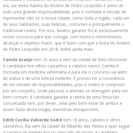
ela, ser eleita Rainha do Rodeio de Pedro Leopoldo é antes de
tudo uma grande responsabilidade, pois é confiada a missão de
representar não só a nossa cidade, como toda a região, cada um
de seus habitantes, suas belezas, costumes e principalmente o
tradicional rodeio. Por isso, Beatriz garante focar exclusivamente
nesse concurso para que consiga, com honra e merecimento,
alcançar o objetivo maior, que é fazer com que a festa do Rodeio
de Pedro Leopoldo em 2018, brilhe ainda mais.
Camila Araújo
tem 25 anos e vem da cidade de Belo Horizonte.
A candidata tem olhos castanhos e cabelos ruivos. Camila é
formada em medicina veterinária e para ela o concurso vai além
de status e de uma beleza evidente. É preciso ter a consciência
de um reinado de responsabilidades, pois o rodeio é composto
por um conjunto, onde pessoas e animais se interagem para um
bem comum. A candidata garante a rainha de uma festa tão
conceituada tem, por dever, zelar pelo bem-estar de ambos e
assim fazer desta magia, memórias inesquecíveis.
Edith Cecília Valverde Sodré
tem 18 anos, cabelos e olhos
castanhos. Ela vem da cidade de Ribeirão das Neves e quer seguir
a carreira de empresária no mercado de moda. A candidata