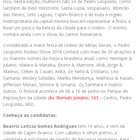
isso, nesta edição, mulheres não só de Pedro Leopoldo, como
também de Belo Horizonte, Santa Luzia, Vespasiano, Ribeirão
das Neves, Sete Lagoas, Capim Branco e de toda a região
metropolitana da capital mineira buscam representar a festa, e
levar um pouco da beleza da cidade para o rodeio. O evento
contará ainda com o show do cantor Ronanzera.
Considerada a maior festa de rodeio de Minas Gerais, o Pedro
Leopoldo Rodeio Show 2018 contará com mais de 30 atrações e
os maiores nomes da música brasileira atual, como Henrique &
Juliano, Maiara & Maraísa, Bruno & Marrone, Alok, Jorge &
Mateus, Cléber & Cauan, Anita, Zé Neto & Cristiano, Léo
Santana, Wesley Safadão, Marília Mendonça, Matheus & Kauan,
Jefferson Morais, Simone & Simaria, Dj Samhara e muitos
outros. O festival acontece de 08 a 16 de junho no Parque de
Exposições da cidade (
Av. Romulo Joviano, 163
– Centro, Pedro
Leopoldo, MG).
Conheça as candidatas:
Beatriz Letícia Gomes Rodrigues
tem 19 anos, e vem da
cidade de Capim Branco. Com cabelos e olhos pretos, a
candidata é estudante de Gestão de Recursos Humanos. Para