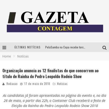
ÚLTIMAS NOTÍCIAS
PelaSamba na Copa recebe torcida na segunda-feira com muito pagode na Praça JK
Home
Notícias
Cíntia Chagas lança novo livro e participa de sessão de autógrafos em Belo Horizonte
Cineclube Comum apresenta obras de Kenneth Anger e Lucrecia Martel em nova sessão de “Visões Táteis”
Organização anuncia as 12 finalistas do que concorrem ao
título de Rainha do Pedro Leopoldo Rodeio Show
Espetáculo “Allan Kardec – Um Olhar para a Eternidade” desembarca em BH na próxima semana
Redacao
17 de maio de 2018
Notícias
As candidatas já foram apresentadas na página do evento e, no dia
26 de maio, a partir das 22h, o Container Club receberá a festa de
Eleição da Rainha do Pedro Leopoldo Rodeio Show 2018