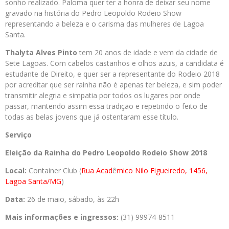
sonho realizado. Paloma quer ter a honra de deixar seu nome
gravado na história do Pedro Leopoldo Rodeio Show
representando a beleza e o carisma das mulheres de Lagoa
Santa.
Thalyta Alves Pinto
tem 20 anos de idade e vem da cidade de
Sete Lagoas. Com cabelos castanhos e olhos azuis, a candidata é
estudante de Direito, e quer ser a representante do Rodeio 2018
por acreditar que ser rainha não é apenas ter beleza, e sim poder
transmitir alegria e simpatia por todos os lugares por onde
passar, mantendo assim essa tradição e repetindo o feito de
todas as belas jovens que já ostentaram esse título.
Serviço
Eleição da Rainha do Pedro Leopoldo Rodeio Show 2018
Local:
Container Club (
Rua Acad
ê
mico Nilo Figueiredo, 1456,
Lagoa Santa/MG
)
Data:
26 de maio, sábado, às 22h
Mais informações e ingressos:
(31) 99974-8511