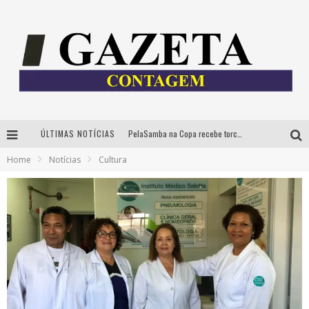
PelaSamba na Copa recebe torcida na segunda-feira com muito pagode na Praça JK
ÚLTIMAS NOTÍCIAS
Home
Notícias
Cultura
Cíntia Chagas lança novo livro e participa de sessão de autógrafos em Belo Horizonte
Cineclube Comum apresenta obras de Kenneth Anger e Lucrecia Martel em nova sessão de “Visões Táteis”
Espetáculo “Allan Kardec – Um Olhar para a Eternidade” desembarca em BH na próxima semana