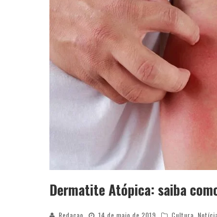
Dermatite Atópica: saiba com
Redacao
14 de maio de 2019
Cultura
,
Notíci