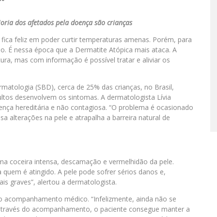
ria dos afetados pela doença são crianças
fica feliz em poder curtir temperaturas amenas. Porém, para
o. É nessa época que a Dermatite Atópica mais ataca. A
ra, mas com informação é possível tratar e aliviar os
atologia (SBD), cerca de 25% das crianças, no Brasil,
ltos desenvolvem os sintomas. A dermatologista Lívia
ença hereditária e não contagiosa. “O problema é ocasionado
a alterações na pele e atrapalha a barreira natural de
a coceira intensa, descamação e vermelhidão da pele.
quem é atingido. A pele pode sofrer sérios danos e,
s graves”, alertou a dermatologista.
do acompanhamento médico. “Infelizmente, ainda não se
 através do acompanhamento, o paciente consegue manter a