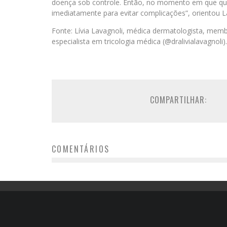
doença sob controle. Então, no momento em que qu
imediatamente para evitar complicações”, orientou L
Fonte: Lívia Lavagnoli, médica dermatologista, memb
especialista em tricologia médica (@dralivialavagnoli).
COMPARTILHAR:
COMENTÁRIOS