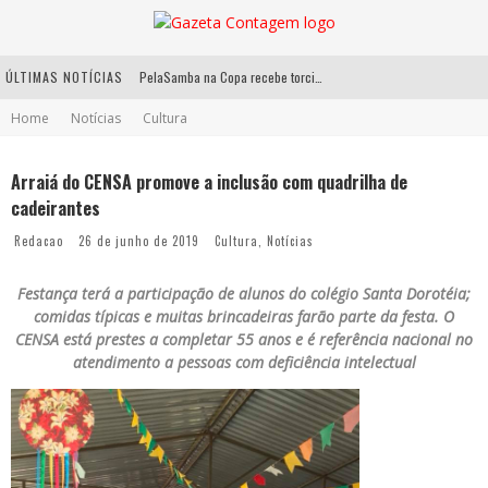
ÚLTIMAS NOTÍCIAS
PelaSamba na Copa recebe torcida na segunda-feira com muito pagode na Praça JK
Home
Notícias
Cultura
Cíntia Chagas lança novo livro e participa de sessão de autógrafos em Belo Horizonte
Cineclube Comum apresenta obras de Kenneth Anger e Lucrecia Martel em nova sessão de “Visões Táteis”
Arraiá do CENSA promove a inclusão com quadrilha de
cadeirantes
Espetáculo “Allan Kardec – Um Olhar para a Eternidade” desembarca em BH na próxima semana
Redacao
26 de junho de 2019
Cultura
,
Notícias
Festança terá a participação de alunos do colégio Santa Dorotéia;
comidas típicas e muitas brincadeiras farão parte da festa. O
CENSA está prestes a completar 55 anos e é referência nacional no
atendimento a pessoas com deficiência intelectual