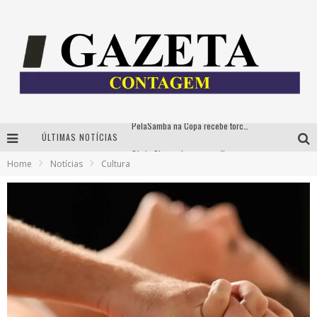
PelaSamba na Copa recebe torcida na segunda-feira com muito pagode na Praça JK
ÚLTIMAS NOTÍCIAS
Cíntia Chagas lança novo livro e participa de sessão de autógrafos em Belo Horizonte
Home
Notícias
Cultura
Cineclube Comum apresenta obras de Kenneth Anger e Lucrecia Martel em nova sessão de “Visões Táteis”
Espetáculo “Allan Kardec – Um Olhar para a Eternidade” desembarca em BH na próxima semana