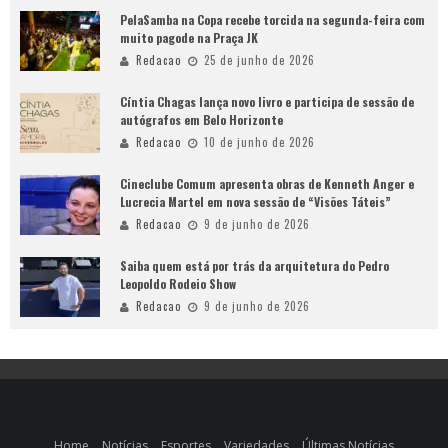
PelaSamba na Copa recebe torcida na segunda-feira com
muito pagode na Praça JK
Redacao
25 de junho de 2026
Cíntia Chagas lança novo livro e participa de sessão de
autógrafos em Belo Horizonte
Redacao
10 de junho de 2026
Cineclube Comum apresenta obras de Kenneth Anger e
Lucrecia Martel em nova sessão de “Visões Táteis”
Redacao
9 de junho de 2026
Saiba quem está por trás da arquitetura do Pedro
Leopoldo Rodeio Show
Redacao
9 de junho de 2026
Home
Notícias
Esportes
Variedades
Últimas Notícias