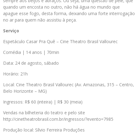
sempre aos beijos e abraços. Ou seja, uma questão de pele, que
quando um encosta no outro, não há água no mundo que
apague esse fogo, desta forma, deixando uma forte interrogação
no ar para quem não assistiu à peça.
Serviço
Espetáculo Casar Pra Quê – Cine Theatro Brasil Vallourec
Comédia | 14 anos | 70min
Data: 24 de agosto, sábado
Horário: 21h
Local: Cine Theatro Brasil Vallourec (Av. Amazonas, 315 – Centro,
Belo Horizonte – MG)
Ingressos: R$ 60 (inteira) | R$ 30 (meia)
Vendas na bilheteria do teatro e pelo site
http://cinetheatrobrasil.com.br/ingressos/?evento=7985
Produção local: Sílvio Ferreira Produções