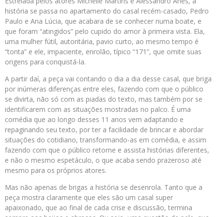
Estrelada pelos atores Michelle Martins e Alessandro Anes, a
história se passa no apartamento do casal recém-casado, Pedro
Paulo e Ana Lúcia, que acabara de se conhecer numa boate, e
que foram “atingidos” pelo cupido do amor à primeira vista. Ela,
uma mulher fútil, autoritária, pavio curto, ao mesmo tempo é
“tonta” e ele, impaciente, enrolão, típico “171”, que omite suas
origens para conquistá-la.
A partir daí, a peça vai contando o dia a dia desse casal, que briga
por inúmeras diferenças entre eles, fazendo com que o público
se divirta, não só com as piadas do texto, mas também por se
identificarem com as situações mostradas no palco. É uma
comédia que ao longo desses 11 anos vem adaptando e
repaginando seu texto, por ter a facilidade de brincar e abordar
situações do cotidiano, transformando-as em comédia, e assim
fazendo com que o público retorne e assista histórias diferentes,
e não o mesmo espetáculo, o que acaba sendo prazeroso até
mesmo para os próprios atores.
Mas não apenas de brigas a história se desenrola. Tanto que a
peça mostra claramente que eles são um casal super
apaixonado, que ao final de cada crise e discussão, termina