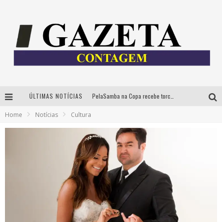
ÚLTIMAS NOTÍCIAS
PelaSamba na Copa recebe torcida na segunda-feira com muito pagode na Praça JK
Home
Notícias
Cultura
Cíntia Chagas lança novo livro e participa de sessão de autógrafos em Belo Horizonte
Cineclube Comum apresenta obras de Kenneth Anger e Lucrecia Martel em nova sessão de “Visões Táteis”
Espetáculo “Allan Kardec – Um Olhar para a Eternidade” desembarca em BH na próxima semana