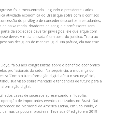
gresso foi a meia-entrada. Segundo o presidente Carlos
ica atividade econômica do Brasil que sofre com o confisco
 concessão do privilégio de conceder descontos a estudantes,
ns de baixa renda, doadores de sangue e professores sem
 parte da sociedade deve ter privilégios, ele que arque com
 esse dever. A meia-entrada é um absurdo jurídico. Trata ao
ssoas desiguais de maneira igual. Na prática, ela não traz
 Lloyd, falou aos congressistas sobre o benefício econômico
elos profissionais do setor. Na sequência, a mudança do
tra ‘Como a transformação digital afeta o seu negócio’,
ilhou sua visão sobre mercado e tendências de futuro para a
nsformação digital.
tilhados cases de sucessos apresentando a filosofia,
 operação de importantes eventos realizados no Brasil. Gui
ue acontece no Memorial da América Latina, em São Paulo, e
 da música popular brasileira. Teve sua 6ª edição em 2019