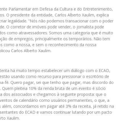
nte Parlamentar em Defesa da Cultura e do Entretenimento,
. O presidente da entidade, Carlos Alberto Xaulim, explica
criar legalidade. “Nós não podemos transacionar com o poder
de. O corretor de imóveis pode vender, o jornalista pode
tidos como atravessadores. Somos uma categoria que é muito
ção de empregos, principalmente os temporários. Não tem
os como a nossa, e sem o reconhecimento da nossa
licou Carlos Alberto Xaulim.
 tenta há muito tempo estabelecer um diálogo com o ECAD,
stão usando como recurso para pressionar o escritório de
oa-fé. Quero pagar, sei que tenho que pagar, mas discordo do
. Quem pleiteia 10% da renda bruta de um evento é sócio
ria dos associados e chegamos à seguinte proposta: que o
entos de calendário como usuários permanentes, o que, a
os além, concordamos em pagar até 3% da receita, já retido na
esentantes do ECAD e vamos continuar lutando por um pacto
rto Xaulim.