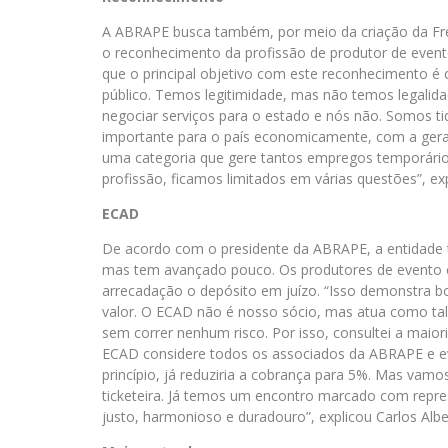
A ABRAPE busca também, por meio da criação da Fre
o reconhecimento da profissão de produtor de eventos
que o principal objetivo com este reconhecimento é 
público. Temos legitimidade, mas não temos legalida
negociar serviços para o estado e nós não. Somos 
importante para o país economicamente, com a gera
uma categoria que gere tantos empregos temporári
profissão, ficamos limitados em várias questões”, exp
ECAD
De acordo com o presidente da ABRAPE, a entidade
mas tem avançado pouco. Os produtores de evento e
arrecadação o depósito em juízo. “Isso demonstra b
valor. O ECAD não é nosso sócio, mas atua como tal
sem correr nenhum risco. Por isso, consultei a maio
ECAD considere todos os associados da ABRAPE e ev
princípio, já reduziria a cobrança para 5%. Mas vam
ticketeira. Já temos um encontro marcado com repr
justo, harmonioso e duradouro”, explicou Carlos Albe