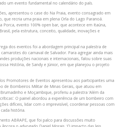
rado um evento fundamental no calendário do país.
ões, apresentou o case do Na Praia, evento consagrado em
o, que recria uma praia em plena Orla do Lago Paranoá.
da Porca, evento 100% open bar, que acontece em Itaúna,
Brasil, pela estrutura, conceito, qualidade, inovações e
ega dos eventos foi a abordagem principal na palestra de
 camarotes do carnaval de Salvador. Para agregar ainda mais
ndes produções nacionais e internacionais, falou sobre suas
sa História, de Sandy e Júnior, em que planejou o projeto
 dos Promotores de Eventos apresentou aos participantes uma
o de Bombeiros Militar de Minas Gerais, que atuou em
 Brumadinho e Moçambique, proferiu a palestra ‘Além da
ríticas’. O painel abordou a experiência de um bombeiro com
ções difíceis, lidar com o imprevisível, coordenar pessoas com
cada história.
amento ABRAPE, que foi palco para discussões muito
âncora o advogado Daniel Morais. ‘O impacto das leis