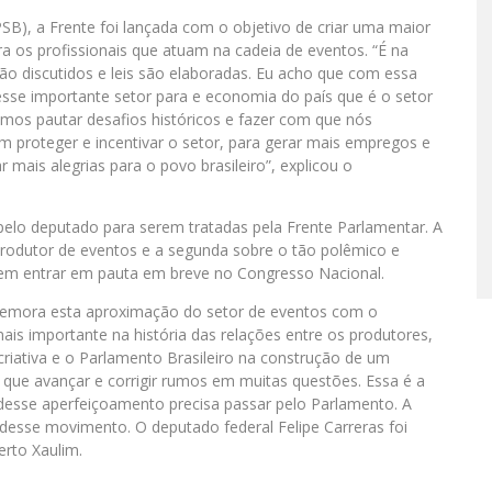
SB), a Frente foi lançada com o objetivo de criar uma maior
a os profissionais que atuam na cadeia de eventos. “É na
o discutidos e leis são elaboradas. Eu acho que com essa
 esse importante setor para e economia do país que é o setor
mos pautar desafios históricos e fazer com que nós
m proteger e incentivar o setor, para gerar mais empregos e
mais alegrias para o povo brasileiro”, explicou o
elo deputado para serem tratadas pela Frente Parlamentar. A
produtor de eventos e a segunda sobre o tão polêmico e
m entrar em pauta em breve no Congresso Nacional.
memora esta aproximação do setor de eventos com o
mais importante na história das relações entre os produtores,
a criativa e o Parlamento Brasileiro na construção de um
ue avançar e corrigir rumos em muitas questões. Essa é a
desse aperfeiçoamento precisa passar pelo Parlamento. A
desse movimento. O deputado federal Felipe Carreras foi
erto Xaulim.