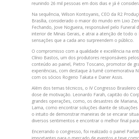
reunindo 26 mil pessoas em dois dias e já é conside
Na sequência, Wilson Kontoyanis, CEO da R2 Produç
Brasília, considerado o maior do mundo em Lixo Zer
Fechando, Jove Nogueira, responsável pelo Funeral 
interior de Minas Gerais, e atrai a atenção de todo o 
sensações que a cada ano surpreendem o público.
O compromisso com a qualidade e excelência na entr
Clínio Bastos, um dos produtores responsáveis pelos
conteúdo ao painel, Pietro Toscano, promotor de gra
experiências, com destaque à turnê comemorativa Nos
com os sócios Rogerio Takata e Daner Assis.
Além dos temas técnicos, o IV Congresso Brasileiro
dose de motivação. Leonardo Farah, capitão do Corp
grandes operações, como, os desastres de Mariana,
Lama, como encontrar soluções diante de situações c
o intuito de demonstrar maneiras de se encarar situa
diversos sentimentos e encontrar o melhor final para 
Encerrando o congresso, foi realizado o painel Parl
importantes para o mercado de eventos e teve como 