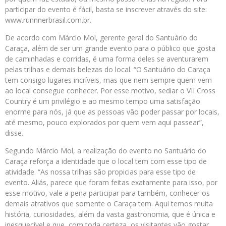
participar do evento é fácil, basta se inscrever através do site:
www.runnnerbrasil.com.br.
De acordo com Márcio Mol, gerente geral do Santuário do
Caraça, além de ser um grande evento para o público que gosta
de caminhadas e corridas, é uma forma deles se aventurarem
pelas trilhas e demais belezas do local. “O Santuário do Caraça
tem consigo lugares incríveis, mas que nem sempre quem vem
ao local consegue conhecer. Por esse motivo, sediar o VII Cross
Country é um privilégio e ao mesmo tempo uma satisfação
enorme para nós, já que as pessoas vão poder passar por locais,
até mesmo, pouco explorados por quem vem aqui passear”,
disse.
Segundo Márcio Mol, a realização do evento no Santuário do
Caraça reforça a identidade que o local tem com esse tipo de
atividade. “As nossa trilhas são propicias para esse tipo de
evento. Aliás, parece que foram feitas exatamente para isso, por
esse motivo, vale a pena participar para também, conhecer os
demais atrativos que somente o Caraça tem. Aqui temos muita
história, curiosidades, além da vasta gastronomia, que é única e
inesquecível e que, com toda certeza, os visitantes vão gostar