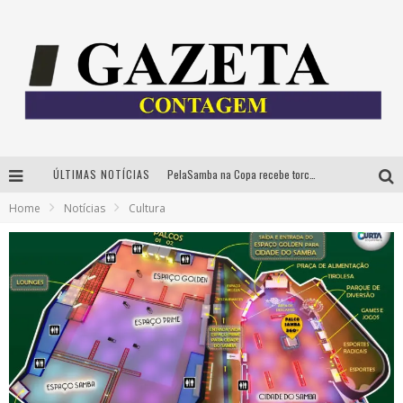
ÚLTIMAS NOTÍCIAS
PelaSamba na Copa recebe torcida na segunda-feira com muito pagode na Praça JK
Home
Notícias
Cultura
Cíntia Chagas lança novo livro e participa de sessão de autógrafos em Belo Horizonte
Cineclube Comum apresenta obras de Kenneth Anger e Lucrecia Martel em nova sessão de “Visões Táteis”
Espetáculo “Allan Kardec – Um Olhar para a Eternidade” desembarca em BH na próxima semana