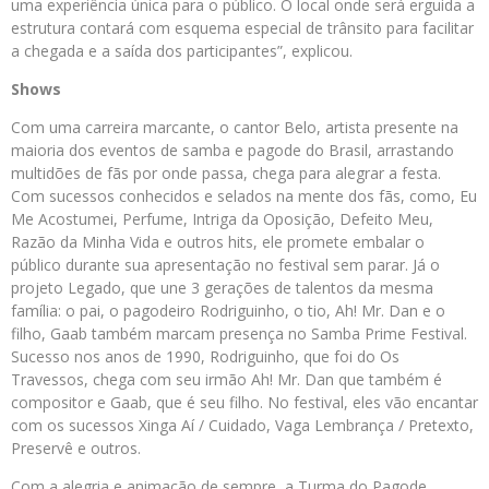
uma experiência única para o público. O local onde será erguida a
estrutura contará com esquema especial de trânsito para facilitar
a chegada e a saída dos participantes”, explicou.
Shows
Com uma carreira marcante, o cantor Belo, artista presente na
maioria dos eventos de samba e pagode do Brasil, arrastando
multidões de fãs por onde passa, chega para alegrar a festa.
Com sucessos conhecidos e selados na mente dos fãs, como, Eu
Me Acostumei, Perfume, Intriga da Oposição, Defeito Meu,
Razão da Minha Vida e outros hits, ele promete embalar o
público durante sua apresentação no festival sem parar. Já o
projeto Legado, que une 3 gerações de talentos da mesma
família: o pai, o pagodeiro Rodriguinho, o tio, Ah! Mr. Dan e o
filho, Gaab também marcam presença no Samba Prime Festival.
Sucesso nos anos de 1990, Rodriguinho, que foi do Os
Travessos, chega com seu irmão Ah! Mr. Dan que também é
compositor e Gaab, que é seu filho. No festival, eles vão encantar
com os sucessos Xinga Aí / Cuidado, Vaga Lembrança / Pretexto,
Preservê e outros.
Com a alegria e animação de sempre, a Turma do Pagode