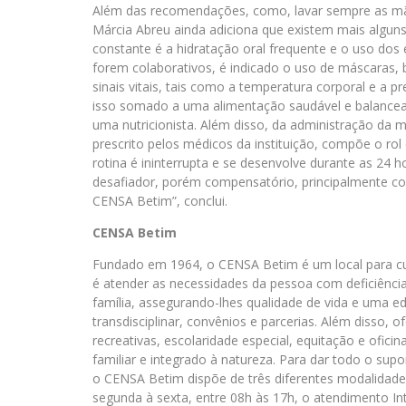
Além das recomendações, como, lavar sempre as mãos
Márcia Abreu ainda adiciona que existem mais algun
constante é a hidratação oral frequente e o uso dos
forem colaborativos, é indicado o uso de máscaras,
sinais vitais, tais como a temperatura corporal e a 
isso somado a uma alimentação saudável e balancead
uma nutricionista. Além disso, da administração da
prescrito pelos médicos da instituição, compõe o ro
rotina é ininterrupta e se desenvolve durante as 24 
desafiador, porém compensatório, principalmente co
CENSA Betim”, conclui.
CENSA Betim
Fundado em 1964, o CENSA Betim é um local para cu
é atender as necessidades da pessoa com deficiência 
família, assegurando-lhes qualidade de vida e uma 
transdisciplinar, convênios e parcerias. Além disso,
recreativas, escolaridade especial, equitação e ofic
familiar e integrado à natureza. Para dar todo o supo
o CENSA Betim dispõe de três diferentes modalidad
segunda à sexta, entre 08h às 17h, o atendimento I