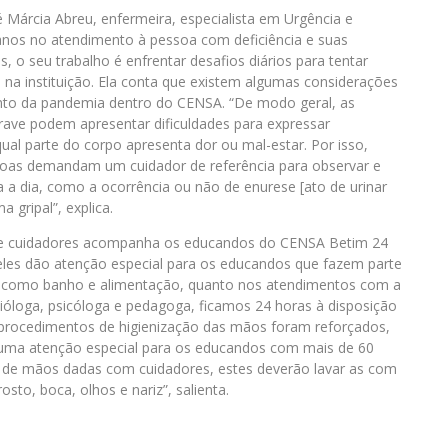
Márcia Abreu, enfermeira, especialista em Urgência e
anos no atendimento à pessoa com deficiência e suas
s, o seu trabalho é enfrentar desafios diários para tentar
na instituição. Ela conta que existem algumas considerações
nto da pandemia dentro do CENSA. “De modo geral, as
rave podem apresentar dificuldades para expressar
al parte do corpo apresenta dor ou mal-estar. Por isso,
oas demandam um cuidador de referência para observar e
a a dia, como a ocorrência ou não de enurese [ato de urinar
 gripal”, explica.
de cuidadores acompanha os educandos do CENSA Betim 24
a eles dão atenção especial para os educandos que fazem parte
ria, como banho e alimentação, quanto nos atendimentos com a
dióloga, psicóloga e pedagoga, ficamos 24 horas à disposição
 procedimentos de higienização das mãos foram reforçados,
uma atenção especial para os educandos com mais de 60
de mãos dadas com cuidadores, estes deverão lavar as com
sto, boca, olhos e nariz”, salienta.