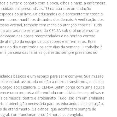
 e evitar o contato com a boca, olhos e nariz, a enfermeira
s cuidados imprescindíveis. “Uma outra recomendação
 espaços ao ar livre. Os educandos que apresentarem tosse e
 bem como mantê-los distantes dos demais. A verificação dos
pressão arterial, também tem recebido atenção especial. Tudo
a ofertada no refeitório do CENSA sob o olhar atento de
 medicação nas doses recomendadas e no horário correto
l de atenção da equipe de cuidadores e enfermeiros. Essa
horas do dia e em todos os sete dias da semana. O trabalho é
m a parceria das famílias que estão sempre presentes no
idados básicos e um espaço para ser e conviver. Sua missão
intelectual, associada ou não a outros transtornos, e da sua
educação socializadora. O CENSA Betim conta com uma equipe
 oferece uma proposta diferenciada com atividades esportivas e
inas de música, teatro e artesanato. Tudo isso em um ambiente
rte e orientação necessária para os educandos da instituição,
es de atendimento. Os diários, que acontecem sempre de
ntegral, com funcionamento 24 horas que engloba