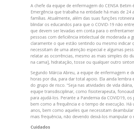
A chefe da equipe de enfermagem do CENSA Betim é 
Emergência que trabalha na entidade há mais de 24 
famílias. Atualmente, além das suas funções rotineira
blindar os educandos para que o COVID-19 não entre 
que devem ser levadas em conta para o enfrentame
pessoas com deficiência intelectual de moderada a g
claramente o que estão sentindo ou mesmo indicar qu
necessitam de uma atenção especial e algumas pess
relatar as ocorrências, mesmo as mais simples do di
na cama], hidratação, tosse ou qualquer outro sintoma
Segundo Márcia Abreu, a equipe de enfermagem e 
horas por dia, para dar total apoio. Ela ainda lembr
do grupo de risco. “Seja nas atividades de vida diá
equipe transdisciplinar, como fisioterapeuta, fonoau
para ajudá-los. Perante a Pandemia da COVID19, os
bem como a frequência e o tempo de execução. Há 
anos, bem como aqueles que necessitam deambular 
mais frequência, não devendo deixá-los manipular o ro
Cuidados