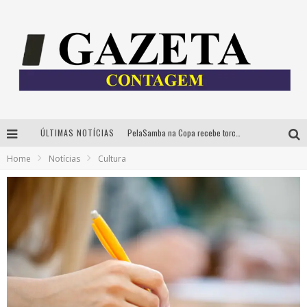
ÚLTIMAS NOTÍCIAS
PelaSamba na Copa recebe torcida na segunda-feira com muito pagode na Praça JK
Home
Notícias
Cultura
Cíntia Chagas lança novo livro e participa de sessão de autógrafos em Belo Horizonte
Cineclube Comum apresenta obras de Kenneth Anger e Lucrecia Martel em nova sessão de “Visões Táteis”
Espetáculo “Allan Kardec – Um Olhar para a Eternidade” desembarca em BH na próxima semana