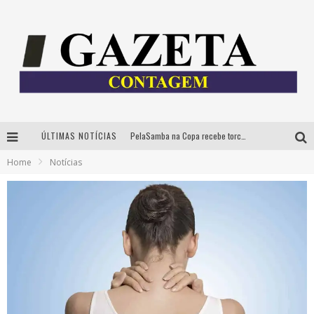
ÚLTIMAS NOTÍCIAS
PelaSamba na Copa recebe torcida na segunda-feira com muito pagode na Praça JK
Home
Notícias
Cíntia Chagas lança novo livro e participa de sessão de autógrafos em Belo Horizonte
Cineclube Comum apresenta obras de Kenneth Anger e Lucrecia Martel em nova sessão de “Visões Táteis”
Espetáculo “Allan Kardec – Um Olhar para a Eternidade” desembarca em BH na próxima semana