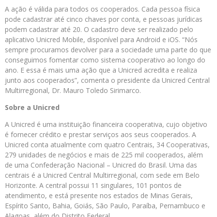
A ação é válida para todos os cooperados. Cada pessoa física
pode cadastrar até cinco chaves por conta, e pessoas jurídicas
podem cadastrar até 20. O cadastro deve ser realizado pelo
aplicativo Unicred Mobile, disponível para Android e iOS. “Nós
sempre procuramos devolver para a sociedade uma parte do que
conseguimos fomentar como sistema cooperativo ao longo do
ano. E essa é mais uma ação que a Unicred acredita e realiza
junto aos cooperados”, comenta o presidente da Unicred Central
Multirregional, Dr. Mauro Toledo Sirimarco.
Sobre a Unicred
A Unicred é uma instituição financeira cooperativa, cujo objetivo
é fornecer crédito e prestar serviços aos seus cooperados. A
Unicred conta atualmente com quatro Centrais, 34 Cooperativas,
279 unidades de negócios e mais de 225 mil cooperados, além
de uma Confederação Nacional – Unicred do Brasil. Uma das
centrais é a Unicred Central Multirregional, com sede em Belo
Horizonte. A central possui 11 singulares, 101 pontos de
atendimento, e está presente nos estados de Minas Gerais,
Espírito Santo, Bahia, Goiás, São Paulo, Paraíba, Pernambuco e
Alagoas, além do Distrito Federal.