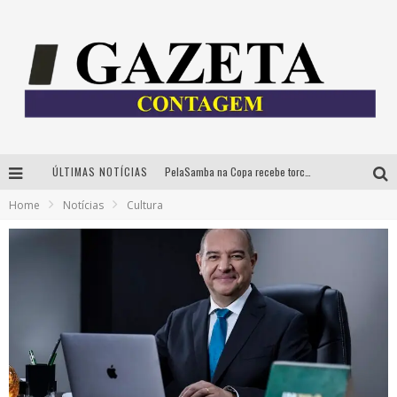
ÚLTIMAS NOTÍCIAS
PelaSamba na Copa recebe torcida na segunda-feira com muito pagode na Praça JK
Home
Notícias
Cultura
Cíntia Chagas lança novo livro e participa de sessão de autógrafos em Belo Horizonte
Cineclube Comum apresenta obras de Kenneth Anger e Lucrecia Martel em nova sessão de “Visões Táteis”
Espetáculo “Allan Kardec – Um Olhar para a Eternidade” desembarca em BH na próxima semana