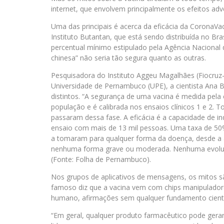
internet, que envolvem principalmente os efeitos adv
Uma das principais é acerca da eficácia da CoronaVa
Instituto Butantan, que está sendo distribuída no B
percentual mínimo estipulado pela Agência Nacional de 
chinesa” não seria tão segura quanto as outras.
Pesquisadora do Instituto Aggeu Magalhães (Fiocruz
Universidade de Pernambuco (UPE), a cientista Ana Br
distintos. “A segurança de uma vacina é medida pela
população e é calibrada nos ensaios clínicos 1 e 2. T
passaram dessa fase. A eficácia é a capacidade de i
ensaio com mais de 13 mil pessoas. Uma taxa de 50%
a tomaram para qualquer forma da doença, desde a 
nenhuma forma grave ou moderada. Nenhuma evoluiu 
(Fonte: Folha de Pernambuco).
Nos grupos de aplicativos de mensagens, os mitos s
famoso diz que a vacina vem com chips manipuladore
humano, afirmações sem qualquer fundamento cientí
“Em geral, qualquer produto farmacêutico pode gerar