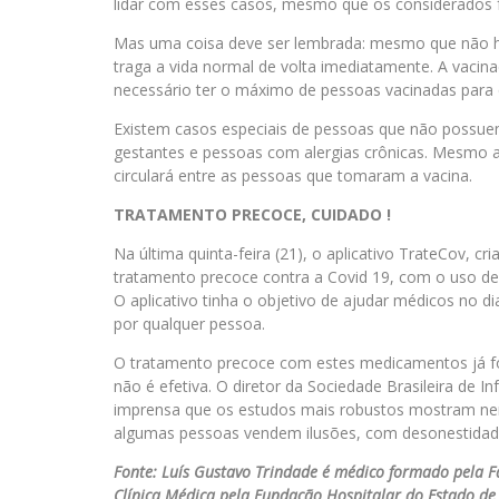
lidar com esses casos, mesmo que os considerados fa
Mas uma coisa deve ser lembrada: mesmo que não ha
traga a vida normal de volta imediatamente. A vacin
necessário ter o máximo de pessoas vacinadas para q
Existem casos especiais de pessoas que não possu
gestantes e pessoas com alergias crônicas. Mesmo as
circulará entre as pessoas que tomaram a vacina.
TRATAMENTO PRECOCE, CUIDADO !
Na última quinta-feira (21), o aplicativo TrateCov, cri
tratamento precoce contra a Covid 19, com o uso de
O aplicativo tinha o objetivo de ajudar médicos no 
por qualquer pessoa.
O tratamento precoce com estes medicamentos já fo
não é efetiva. O diretor da Sociedade Brasileira de 
imprensa que os estudos mais robustos mostram nen
algumas pessoas vendem ilusões, com desonestidade 
Fonte: Luís Gustavo Trindade é médico formado pela F
Clínica Médica pela Fundação Hospitalar do Estado de M