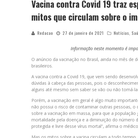
Vacina contra Covid 19 traz es
mitos que circulam sobre o i
Redacao
27 de janeiro de 2021
Notícias
,
Saú
Informação neste momento é impor
O anúncio da vacinação no Brasil, ainda no mês de d
brasileiros.
A vacina contra a Covid 19, que vem sendo desenvolv
dúvidas à cabeça das pessoas, pois o desconhecimen
alguns até mesmo sem saber se vão ou não tomá-la
Porém, a vacinação em geral é algo muito importante
não possui o risco de contaminar outras pessoas, o 
sobre a vacinação em massa, para que a população g
mortalidade pela doença e a diminuição do número d
protegida e livre desse vírus mortal”, afirma o médico
Mas os mitos sobre a vacina circulam a todo tempo,