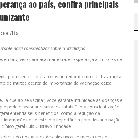
perança ao país, confira principais
munizante
de e Vida
tante para conscientizar sobre a vacinação
ezembro, veio para acalmar e trazer esperança a milhares de
ida por diversos laboratórios ao redor do mundo, traz muitas
to de muitos acerca da importância da vacinação deixa
.
, já que ao se vacinar, você garante imunidade às doenças e
que pode ocasionar resultados fatais. “Uma conscientização
eral entenda seus benefícios, como a redução da
e internações é de extrema importância para deixar a nação
 clínico geral Luís Gustavo Trindade.
 sobretudo nos grupos de aplicativos de mensagens na