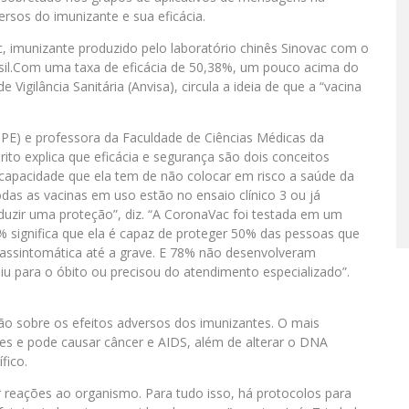
ersos do imunizante e sua eficácia.
c, imunizante produzido pelo laboratório chinês Sinovac com o
rasil.Com uma taxa de eficácia de 50,38%, um pouco acima do
Vigilância Sanitária (Anvisa), circula a ideia de que a “vacina
-PE) e professora da Faculdade de Ciências Médicas da
ito explica que eficácia e segurança são dois conceitos
 capacidade que ela tem de não colocar em risco a saúde da
odas as vacinas em uso estão no ensaio clínico 3 ou já
nduzir uma proteção”, diz. “A CoronaVac foi testada em um
 significa que ela é capaz de proteger 50% das pessoas que
assintomática até a grave. E 78% não desenvolveram
para o óbito ou precisou do atendimento especializado”.
ão sobre os efeitos adversos dos imunizantes. O mais
s e pode causar câncer e AIDS, além de alterar o DNA
fico.
 reações ao organismo. Para tudo isso, há protocolos para