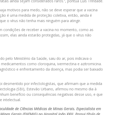
tais ainda sejam considerados raros.”, pontua Luís Trindade.
ja motivos para medo, não se deve esperar que a vacina
ação é uma medida de proteção coletiva, então, ainda é
ue o vírus não tenha mais ninguém para atingir.
em condições de receber a vacina no momento, como as
sim, elas ainda estarão protegidas, já que o vírus não
ado pelo Ministério da Saúde, saiu do ar, pois indicava o
 medicamentos como cloroquina, ivermectina e azitromicina.
diagnóstico e enfrentamento da doença, mas podia ser baixado
i desmentido por infectologistas, que afirmam que a medida
Infectologia (SBI), Estevão Urbano, afirmou no mesmo dia à
hum benefício ou consequências negativas desse uso, e que
intelectual.
aculdade de Ciências Médicas de Minas Gerais. Especialista em
inas Gerais (FHEMIG) no Hospital João XXIII. Possui título de