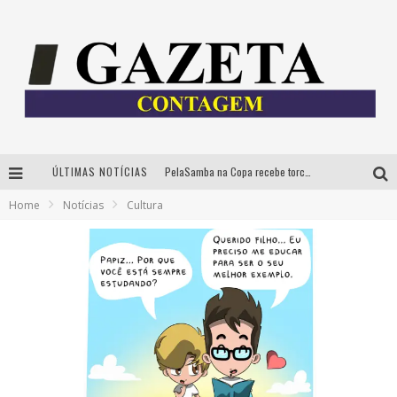
ÚLTIMAS NOTÍCIAS
PelaSamba na Copa recebe torcida na segunda-feira com muito pagode na Praça JK
Home
Notícias
Cultura
Cíntia Chagas lança novo livro e participa de sessão de autógrafos em Belo Horizonte
Cineclube Comum apresenta obras de Kenneth Anger e Lucrecia Martel em nova sessão de “Visões Táteis”
Espetáculo “Allan Kardec – Um Olhar para a Eternidade” desembarca em BH na próxima semana