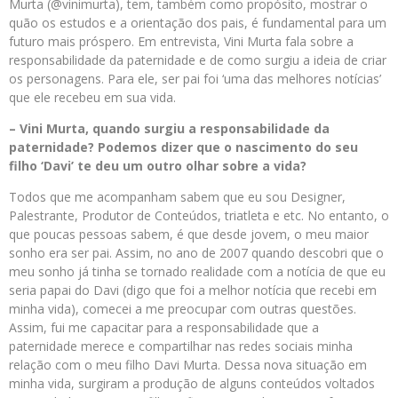
Murta (@vinimurta), tem, também como propósito, mostrar o
quão os estudos e a orientação dos pais, é fundamental para um
futuro mais próspero. Em entrevista, Vini Murta fala sobre a
responsabilidade da paternidade e de como surgiu a ideia de criar
os personagens. Para ele, ser pai foi ‘uma das melhores notícias’
que ele recebeu em sua vida.
– Vini Murta, quando surgiu a responsabilidade da
paternidade? Podemos dizer que o nascimento do seu
filho ‘Davi’ te deu um outro olhar sobre a vida?
Todos que me acompanham sabem que eu sou Designer,
Palestrante, Produtor de Conteúdos, triatleta e etc. No entanto, o
que poucas pessoas sabem, é que desde jovem, o meu maior
sonho era ser pai. Assim, no ano de 2007 quando descobri que o
meu sonho já tinha se tornado realidade com a notícia de que eu
seria papai do Davi (digo que foi a melhor notícia que recebi em
minha vida), comecei a me preocupar com outras questões.
Assim, fui me capacitar para a responsabilidade que a
paternidade merece e compartilhar nas redes sociais minha
relação com o meu filho Davi Murta. Dessa nova situação em
minha vida, surgiram a produção de alguns conteúdos voltados