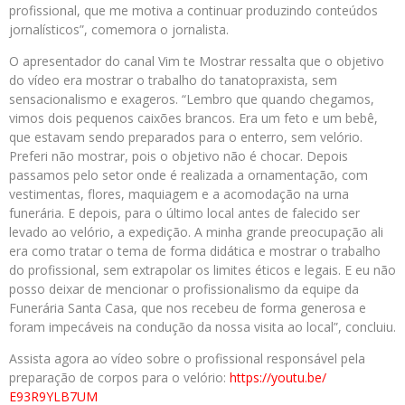
profissional, que me motiva a continuar produzindo conteúdos
jornalísticos”, comemora o jornalista.
O apresentador do canal Vim te Mostrar ressalta que o objetivo
do vídeo era mostrar o trabalho do tanatopraxista, sem
sensacionalismo e exageros. “Lembro que quando chegamos,
vimos dois pequenos caixões brancos. Era um feto e um bebê,
que estavam sendo preparados para o enterro, sem velório.
Preferi não mostrar, pois o objetivo não é chocar. Depois
passamos pelo setor onde é realizada a ornamentação, com
vestimentas, flores, maquiagem e a acomodação na urna
funerária. E depois, para o último local antes de falecido ser
levado ao velório, a expedição. A minha grande preocupação ali
era como tratar o tema de forma didática e mostrar o trabalho
do profissional, sem extrapolar os limites éticos e legais. E eu não
posso deixar de mencionar o profissionalismo da equipe da
Funerária Santa Casa, que nos recebeu de forma generosa e
foram impecáveis na condução da nossa visita ao local”, concluiu.
Assista agora ao vídeo sobre o profissional responsável pela
preparação de corpos para o velório:
https://youtu.be/
E93R9YLB7UM