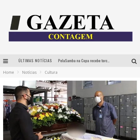
PelaSamba na Copa recebe torcida na segunda-feira com muito pagode na Praça JK
ÚLTIMAS NOTÍCIAS
Cíntia Chagas lança novo livro e participa de sessão de autógrafos em Belo Horizonte
Home
Notícias
Cultura
Cineclube Comum apresenta obras de Kenneth Anger e Lucrecia Martel em nova sessão de “Visões Táteis”
Espetáculo “Allan Kardec – Um Olhar para a Eternidade” desembarca em BH na próxima semana