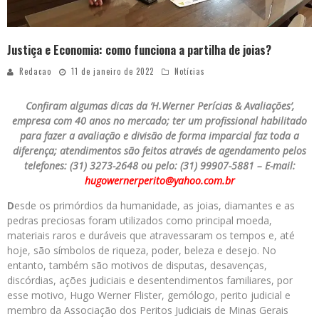
Justiça e Economia: como funciona a partilha de joias?
Redacao
11 de janeiro de 2022
Notícias
Confiram algumas dicas da ‘H.Werner Perícias & Avaliações’,
empresa com 40 anos no mercado; ter um profissional habilitado
para fazer a avaliação e divisão de forma imparcial faz toda a
diferença; atendimentos são feitos através de agendamento pelos
telefones: (31) 3273-2648 ou pelo: (31) 99907-5881 – E-mail:
hugowernerperito@yahoo.com.br
D
esde os primórdios da humanidade, as joias, diamantes e as
pedras preciosas foram utilizados como principal moeda,
materiais raros e duráveis que atravessaram os tempos e, até
hoje, são símbolos de riqueza, poder, beleza e desejo. No
entanto, também são motivos de disputas, desavenças,
discórdias, ações judiciais e desentendimentos familiares, por
esse motivo, Hugo Werner Flister, gemólogo, perito judicial e
membro da Associação dos Peritos Judiciais de Minas Gerais