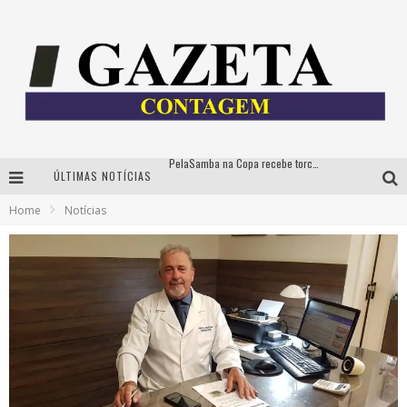
ÚLTIMAS NOTÍCIAS
Cíntia Chagas lança novo livro e participa de sessão de autógrafos em Belo Horizonte
Home
Notícias
Cineclube Comum apresenta obras de Kenneth Anger e Lucrecia Martel em nova sessão de “Visões Táteis”
Espetáculo “Allan Kardec – Um Olhar para a Eternidade” desembarca em BH na próxima semana
PelaSamba na Copa recebe torcida na segunda-feira com muito pagode na Praça JK