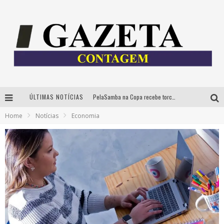
ÚLTIMAS NOTÍCIAS
PelaSamba na Copa recebe torcida na segunda-feira com muito pagode na Praça JK
Home
Notícias
Economia
Cíntia Chagas lança novo livro e participa de sessão de autógrafos em Belo Horizonte
Cineclube Comum apresenta obras de Kenneth Anger e Lucrecia Martel em nova sessão de “Visões Táteis”
Espetáculo “Allan Kardec – Um Olhar para a Eternidade” desembarca em BH na próxima semana