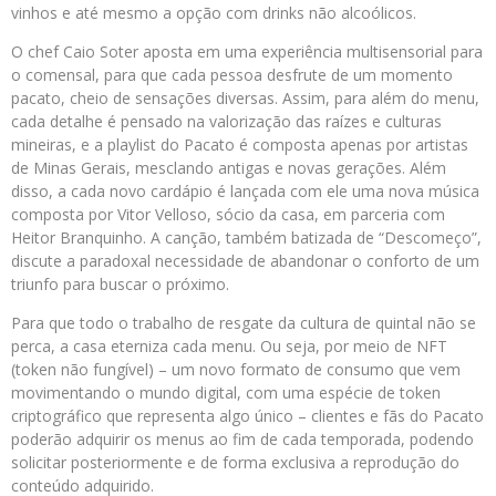
vinhos e até mesmo a opção com drinks não alcoólicos.
O chef Caio Soter aposta em uma experiência multisensorial para
o comensal, para que cada pessoa desfrute de um momento
pacato, cheio de sensações diversas. Assim, para além do menu,
cada detalhe é pensado na valorização das raízes e culturas
mineiras, e a playlist do Pacato é composta apenas por artistas
de Minas Gerais, mesclando antigas e novas gerações. Além
disso, a cada novo cardápio é lançada com ele uma nova música
composta por Vitor Velloso, sócio da casa, em parceria com
Heitor Branquinho. A canção, também batizada de “Descomeço”,
discute a paradoxal necessidade de abandonar o conforto de um
triunfo para buscar o próximo.
Para que todo o trabalho de resgate da cultura de quintal não se
perca, a casa eterniza cada menu. Ou seja, por meio de NFT
(token não fungível) – um novo formato de consumo que vem
movimentando o mundo digital, com uma espécie de token
criptográfico que representa algo único – clientes e fãs do Pacato
poderão adquirir os menus ao fim de cada temporada, podendo
solicitar posteriormente e de forma exclusiva a reprodução do
conteúdo adquirido.