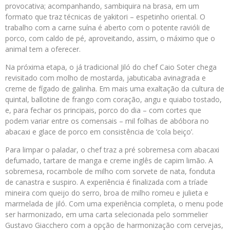
provocativa; acompanhando, sambiquira na brasa, em um
formato que traz técnicas de yakitori – espetinho oriental. O
trabalho com a carne suína é aberto com o potente ravióli de
porco, com caldo de pé, aproveitando, assim, o máximo que o
animal tem a oferecer.
Na próxima etapa, o já tradicional Jiló do chef Caio Soter chega
revisitado com molho de mostarda, jabuticaba avinagrada e
creme de fígado de galinha. Em mais uma exaltação da cultura de
quintal, ballotine de frango com coração, angu e quiabo tostado,
e, para fechar os principais, porco do dia – com cortes que
podem variar entre os comensais – mil folhas de abóbora no
abacaxi e glace de porco em consistência de ‘cola beiço’.
Para limpar o paladar, o chef traz a pré sobremesa com abacaxi
defumado, tartare de manga e creme inglês de capim limão. A
sobremesa, rocambole de milho com sorvete de nata, fonduta
de canastra e suspiro. A experiência é finalizada com a tríade
mineira com queijo do serro, broa de milho romeu e julieta e
marmelada de jiló. Com uma experiência completa, o menu pode
ser harmonizado, em uma carta selecionada pelo sommelier
Gustavo Giacchero com a opção de harmonização com cervejas,