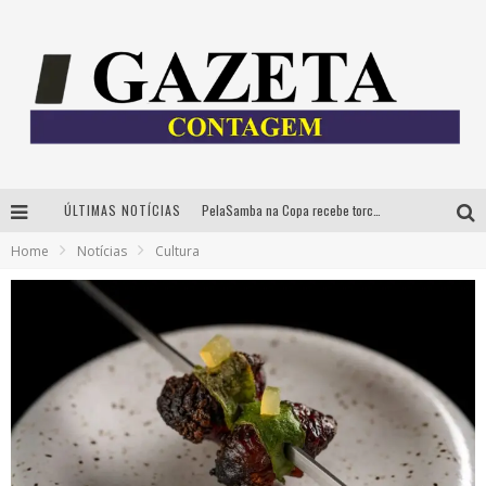
ÚLTIMAS NOTÍCIAS
PelaSamba na Copa recebe torcida na segunda-feira com muito pagode na Praça JK
Home
Notícias
Cultura
Cíntia Chagas lança novo livro e participa de sessão de autógrafos em Belo Horizonte
Cineclube Comum apresenta obras de Kenneth Anger e Lucrecia Martel em nova sessão de “Visões Táteis”
Espetáculo “Allan Kardec – Um Olhar para a Eternidade” desembarca em BH na próxima semana