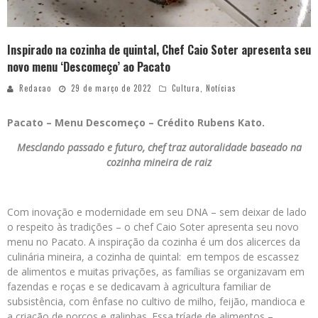
Inspirado na cozinha de quintal, Chef Caio Soter apresenta seu
novo menu ‘Descomeço’ ao Pacato
Redacao
29 de março de 2022
Cultura
,
Notícias
Pacato – Menu Descomeço – Crédito Rubens Kato.
Mesclando passado e futuro, chef traz autoralidade
baseado na
cozinha mineira de raiz
Com inovação e modernidade em seu DNA – sem deixar de lado
o respeito às tradições – o chef Caio Soter apresenta seu novo
menu no Pacato. A inspiração da cozinha é um dos alicerces da
culinária mineira, a cozinha de quintal: em tempos de escassez
de alimentos e muitas privações, as famílias se organizavam em
fazendas e roças e se dedicavam à agricultura familiar de
subsistência, com ênfase no cultivo de milho, feijão, mandioca e
a criação de porcos e galinhas. Essa tríade de alimentos –