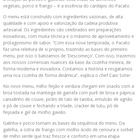
vegetais, porco e frango – é a essência do cardápio do Pacato.
O menu está construído com ingredientes sazonais, de alta
qualidade e com apoio e valorização da cadeia produtiva
artesanal. Os ingredientes são celebrados em preparações
inovadoras, com muita técnica e o máximo de aproveitamento e
protagonismo de sabor. “Com essa nova temporada, o Pacato
faz uma releitura de si próprio, trazendo as bases do primeiro
menu, por isso o batizamos de ‘Descomeço’. Com isso, trazemos
aos nossos comensais nuances da base da cozinha mineira, de
forma moderna e inovadora. Contamos a história e resgatamos
uma rica cozinha de forma dinâmica”, explica o chef Caio Soter.
No novo menu, milho feijão e verdura chegam em snacks com a
broa tostada na manteiga de garrafa com purê de broa e páprica;
canudinho de couve, picles de talo de taioba, emulsão de agrião
e pó de couve e fechando a tríade, cracker de tutu, pó de
feijoada e gel de molho gavião.
Galinha e porco tomam as bases da sequência do menu. Da
galinha, a ostra de frango com molho ácido de cenoura e sorbet
de milho verde que traz frescor e conforto em uma etapa