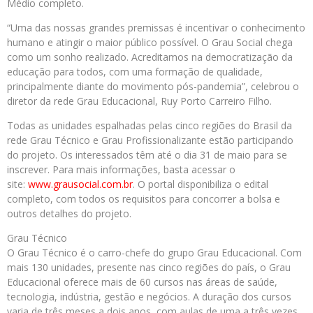
Médio completo.
“Uma das nossas grandes premissas é incentivar o conhecimento
humano e atingir o maior público possível. O Grau Social chega
como um sonho realizado. Acreditamos na democratização da
educação para todos, com uma formação de qualidade,
principalmente diante do movimento pós-pandemia”, celebrou o
diretor da rede Grau Educacional, Ruy Porto Carreiro Filho.
Todas as unidades espalhadas pelas cinco regiões do Brasil da
rede Grau Técnico e Grau Profissionalizante estão participando
do projeto. Os interessados têm até o dia 31 de maio para se
inscrever. Para mais informações, basta acessar o
site:
www.grausocial.com.br
. O portal disponibiliza o edital
completo, com todos os requisitos para concorrer a bolsa e
outros detalhes do projeto.
Grau Técnico
O Grau Técnico é o carro-chefe do grupo Grau Educacional. Com
mais 130 unidades, presente nas cinco regiões do país, o Grau
Educacional oferece mais de 60 cursos nas áreas de saúde,
tecnologia, indústria, gestão e negócios. A duração dos cursos
varia de três meses a dois anos, com aulas de uma a três vezes