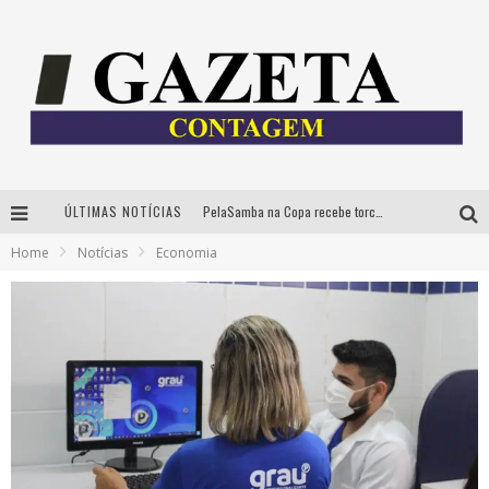
ÚLTIMAS NOTÍCIAS
PelaSamba na Copa recebe torcida na segunda-feira com muito pagode na Praça JK
Home
Notícias
Economia
Cíntia Chagas lança novo livro e participa de sessão de autógrafos em Belo Horizonte
Cineclube Comum apresenta obras de Kenneth Anger e Lucrecia Martel em nova sessão de “Visões Táteis”
Espetáculo “Allan Kardec – Um Olhar para a Eternidade” desembarca em BH na próxima semana