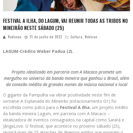
FESTIVAL A ILHA, DO LAGUM, VAI REUNIR TODAS AS TRIBOS NO
MINEIRÃO NESTE SÁBADO (25)
Redacao
21 de junho de 2022
Cultura
,
Notícias
LAGUM-Crédito Weber Padua (2).
Projeto idealizado em parceria com A Macaco promete um
mergulho no universo da banda mineira que ganhou o Brasil, além
da conexão inédita de grandes nomes da música nacional e local
O gigante da Pampulha vai vibrar positividade neste fim de
semana! A Esplanada do Mineirão (estacionamento G1) foi
escolhida como palco para o
Festival A Ilha
, um projeto inédito
da banda mineira Lagum, em parceria com A Macaco –
idealizadora de eventos consagrados na capital como Sarará e
JângaLove. O festival, que acontece no próximo sábado (25),
reunirá mais de 15 atrações de diversos estilos que inspiram o