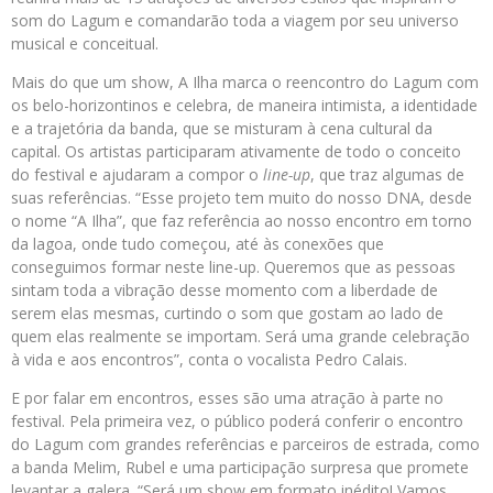
som do Lagum e comandarão toda a viagem por seu universo
musical e conceitual.
Mais do que um show, A Ilha marca o reencontro do Lagum com
os belo-horizontinos e celebra, de maneira intimista, a identidade
e a trajetória da banda, que se misturam à cena cultural da
capital. Os artistas participaram ativamente de todo o conceito
do festival e ajudaram a compor o
line-up
, que traz algumas de
suas referências. “Esse projeto tem muito do nosso DNA, desde
o nome “A Ilha”, que faz referência ao nosso encontro em torno
da lagoa, onde tudo começou, até às conexões que
conseguimos formar neste line-up. Queremos que as pessoas
sintam toda a vibração desse momento com a liberdade de
serem elas mesmas, curtindo o som que gostam ao lado de
quem elas realmente se importam. Será uma grande celebração
à vida e aos encontros”, conta o vocalista Pedro Calais.
E por falar em encontros, esses são uma atração à parte no
festival. Pela primeira vez, o público poderá conferir o encontro
do Lagum com grandes referências e parceiros de estrada, como
a banda Melim, Rubel e uma participação surpresa que promete
levantar a galera. “Será um show em formato inédito! Vamos