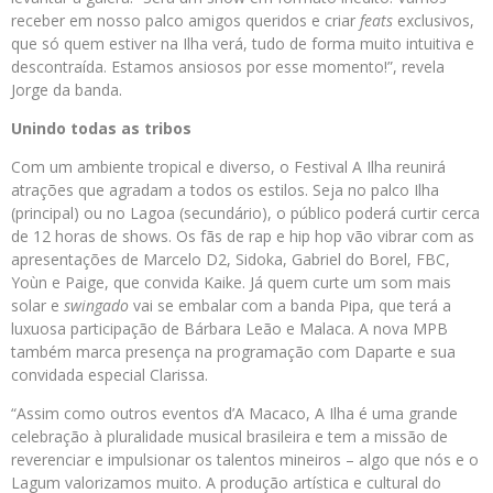
receber em nosso palco amigos queridos e criar
feats
exclusivos,
que só quem estiver na Ilha verá, tudo de forma muito intuitiva e
descontraída. Estamos ansiosos por esse momento!”, revela
Jorge da banda.
Unindo todas as tribos
Com um ambiente tropical e diverso, o Festival A Ilha reunirá
atrações que agradam a todos os estilos. Seja no palco Ilha
(principal) ou no Lagoa (secundário), o público poderá curtir cerca
de 12 horas de shows. Os fãs de rap e hip hop vão vibrar com as
apresentações de Marcelo D2, Sidoka, Gabriel do Borel, FBC,
Yoùn e Paige, que convida Kaike. Já quem curte um som mais
solar e
swingado
vai se embalar com a banda Pipa, que terá a
luxuosa participação de Bárbara Leão e Malaca. A nova MPB
também marca presença na programação com Daparte e sua
convidada especial Clarissa.
“Assim como outros eventos d’A Macaco, A Ilha é uma grande
celebração à pluralidade musical brasileira e tem a missão de
reverenciar e impulsionar os talentos mineiros – algo que nós e o
Lagum valorizamos muito. A produção artística e cultural do