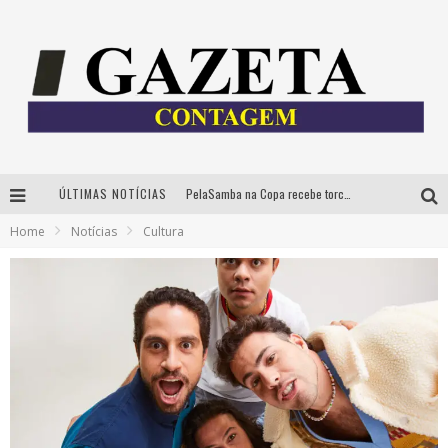
ÚLTIMAS NOTÍCIAS
PelaSamba na Copa recebe torcida na segunda-feira com muito pagode na Praça JK
Home
Notícias
Cultura
Cíntia Chagas lança novo livro e participa de sessão de autógrafos em Belo Horizonte
Cineclube Comum apresenta obras de Kenneth Anger e Lucrecia Martel em nova sessão de “Visões Táteis”
Espetáculo “Allan Kardec – Um Olhar para a Eternidade” desembarca em BH na próxima semana