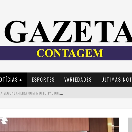
OTÍCIAS
ESPORTES
VARIEDADES
ÚLTIMAS NOT
P
ELASAMBA NA COPA RECEBE TORCIDA NA SEGUNDA-FEIRA COM MUITO PAGODE NA PRAÇA JK
C
ÍNTIA CHAGAS LANÇA NOVO LIVRO E PARTICIPA DE SESSÃO DE AUTÓGRAFOS EM BELO HORIZONTE
C
INECLUBE COMUM APRESENTA OBRAS DE KENNETH ANGER E LUCRECIA MARTEL EM NOVA SESSÃO DE “VISÕES TÁTEIS”
E
SPETÁCULO “ALLAN KARDEC – UM OLHAR PARA A ETERNIDADE” DESEMBARCA EM BH NA PRÓXIMA SEMANA