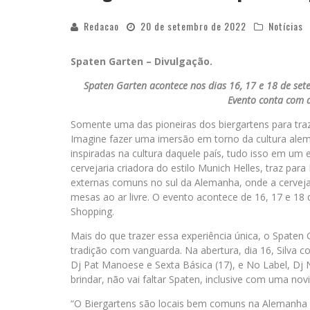
Redacao
20 de setembro de 2022
Notícias
Spaten Garten – Divulgação.
Spaten Garten acontece nos dias 16, 17 e 18 de set
Evento conta com a
Somente uma das pioneiras dos biergartens para traze
Imagine fazer uma imersão em torno da cultura ale
inspiradas na cultura daquele país, tudo isso em um 
cervejaria criadora do estilo Munich Helles, traz par
externas comuns no sul da Alemanha, onde a cerveja
mesas ao ar livre. O evento acontece de 16, 17 e 18
Shopping.
Mais do que trazer essa experiência única, o Spaten G
tradição com vanguarda. Na abertura, dia 16, Silva co
Dj Pat Manoese e Sexta Básica (17), e No Label, Dj N
brindar, não vai faltar Spaten, inclusive com uma no
“O Biergartens são locais bem comuns na Alemanha 