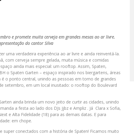
embro e promete muita cerveja em grandes mesas ao ar livre.
presentação do cantor Silva
r uma verdadeira experiência ao ar livre e ainda reinventá-la.
mã, com cerveja sempre gelada, muita música e comidas
espaço ainda mais especial: um rooftop. Assim, Spaten,
a BH o Spaten Garten – espaço inspirado nos biergartens, áreas
 é o ponto central, unindo as pessoas em torno de grandes
 de setembro, em um local inusitado: o rooftop do Boulevard
arten ainda brinda um novo jeito de curtir as cidades, unindo
manda a festa ao lado dos DJs Jjbz e Ampliz . Já Clara x Sofia,
ext e Alta Fidelidade (18) para as demais datas. E para
vidade: em chope.
e super conectados com a história de Spaten! Ficamos muito