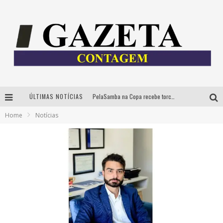
ÚLTIMAS NOTÍCIAS
PelaSamba na Copa recebe torcida na segunda-feira com muito pagode na Praça JK
Home
Notícias
Cíntia Chagas lança novo livro e participa de sessão de autógrafos em Belo Horizonte
Cineclube Comum apresenta obras de Kenneth Anger e Lucrecia Martel em nova sessão de “Visões Táteis”
Espetáculo “Allan Kardec – Um Olhar para a Eternidade” desembarca em BH na próxima semana